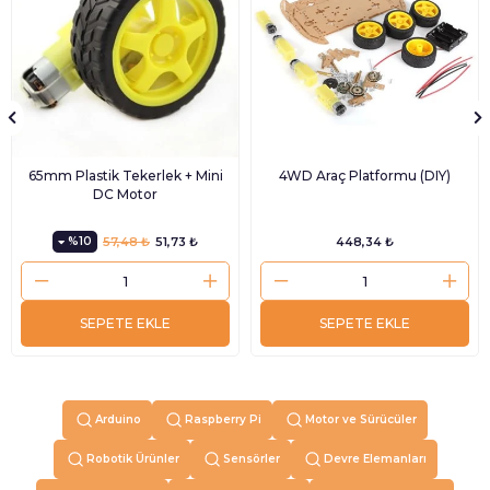
65mm Plastik Tekerlek + Mini
4WD Araç Platformu (DIY)
DC Motor
%10
57,48 ₺
51,73 ₺
448,34 ₺
SEPETE EKLE
SEPETE EKLE
Arduino
Raspberry Pi
Motor ve Sürücüler
Robotik Ürünler
Sensörler
Devre Elemanları