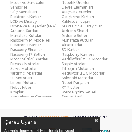
Motor ve Sürücüler
Robotik Ürünler
Sensörler
Devre Elemanları
Güç Kaynakları
Araç ve Gereçler
Elektronik Kartlar
Geliştirme Kartları
LCD ve Display
Kablosuz İletişim
Drone ve Bileşenler (FPV)
3D Yazıcı ve Tarayıcılar
Arduino Kartları
Arduino Shield
Muhafaza Kutuları
Arduino Setleri
Raspberry Pi Modelleri
Muhafaza Kutuları
Elektronik Kartlar
Aksesuarlar
Raspbery Ekranlar
SD Kartlar
Raspberry Pi Setleri
Raspberry Kamera
Motor Sürücü Kartları
Redüktörsüz DC Motorlar
Fırçasız Motorlar
Step Motorlar
Servo Motorlar
Titreşim Motorları
Yardımcı Aparatlar
Redüktörlü DC Motorlar
Su Motorları
Solenoid Motorlar
Lineer Motorlar
Robot Parçaları
Robot Kitleri
XY Plotter
Kitaplar
Stem Eğitim Setleri
İvmeölçer ve Gyroscop
Ses ve Amfi
Su Seviye ve Yağmur
Parmak İzi Modülleri
Sensörü
Çoklu Sensör Kartları (IMU)
Medikal
Voltaj ve Akım
Titreşim
© 2024
robocombo.com
- Tüm hakları saklıdır.
Basınç ve Kuvvet
Gaz
Çerez Uyarısı
Manyetik ve Hall Effect
Işık ve Renk
Mesafe, Çizgi ve Hareket
Sıcaklık ve Nem
Alışveriş deneyiminizi iyileştirmek için yasal