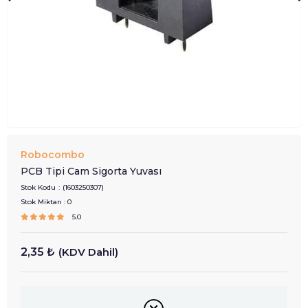
Robocombo
PCB Tipi Cam Sigorta Yuvası
Stok Kodu
(1603250307)
Stok Miktarı
:
0
5.0
2,35 ₺
(KDV Dahil)