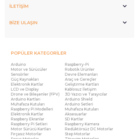
İLETİŞİM
BİZE ULAŞIN
POPÜLER KATEGORİLER
Arduino
Raspberry-Pi
Motor ve Sürücüler
Robotik Ürünler
Sensörler
Devre Elemanları
Güç Kaynakları
Araç ve Gereçler
Elektronik Kartlar
Geliştirme Kartları
LCD ve Display
Kablosuz İletişim
Drone ve Bileşenler (FPV)
3D Yazıcı ve Tarayıcılar
Arduino Kartları
Arduino Shield
Muhafaza Kutuları
Arduino Setleri
Raspberry Pi Modelleri
Muhafaza Kutuları
Elektronik Kartlar
Aksesuarlar
Raspbery Ekranlar
SD Kartlar
Raspberry Pi Setleri
Raspberry Kamera
Motor Sürücü Kartları
Redüktörsüz DC Motorlar
Fırçasız Motorlar
Step Motorlar
Servo Motorlar
Titreşim Motorları