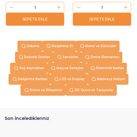
SEPETE EKLE
SEPETE EKLE
Arduino
Raspberry Pi
Motor ve Sürücüler
Robotik Ürünler
Sensörler
Devre Elemanları
Güç Kaynakları
Araç ve Gereçler
Elektronik Kartlar
Geliştirme Kartları
LCD ve Display
Kablosuz İletişim
Drone ve Bileşenler
3D Yazıcı ve Tarayıcılar
Son İnceledikleriniz