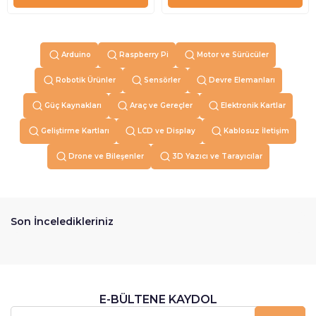
Arduino
Raspberry Pi
Motor ve Sürücüler
Robotik Ürünler
Sensörler
Devre Elemanları
Güç Kaynakları
Araç ve Gereçler
Elektronik Kartlar
Geliştirme Kartları
LCD ve Display
Kablosuz İletişim
Drone ve Bileşenler
3D Yazıcı ve Tarayıcılar
Son İnceledikleriniz
E-BÜLTENE KAYDOL