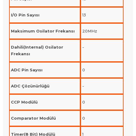
I/O Pin Sayısı
13
Maksimum Osilator Frekansı
20MHz
Dahili(Internal) Osilator
-
Frekansı
ADC Pin Sayısı
0
ADC Çözünürlüğü
-
CCP Modülü
0
Comparator Modülü
0
Timer(8 Bit) Modülü
1