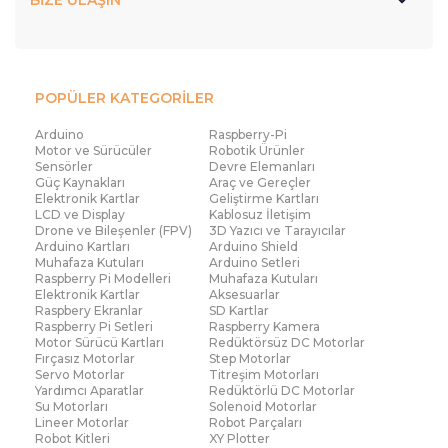
POPÜLER KATEGORİLER
Arduino
Raspberry-Pi
Motor ve Sürücüler
Robotik Ürünler
Sensörler
Devre Elemanları
Güç Kaynakları
Araç ve Gereçler
Elektronik Kartlar
Geliştirme Kartları
LCD ve Display
Kablosuz İletişim
Drone ve Bileşenler (FPV)
3D Yazıcı ve Tarayıcılar
Arduino Kartları
Arduino Shield
Muhafaza Kutuları
Arduino Setleri
Raspberry Pi Modelleri
Muhafaza Kutuları
Elektronik Kartlar
Aksesuarlar
Raspbery Ekranlar
SD Kartlar
Raspberry Pi Setleri
Raspberry Kamera
Motor Sürücü Kartları
Redüktörsüz DC Motorlar
Fırçasız Motorlar
Step Motorlar
Servo Motorlar
Titreşim Motorları
Yardımcı Aparatlar
Redüktörlü DC Motorlar
Su Motorları
Solenoid Motorlar
Lineer Motorlar
Robot Parçaları
Robot Kitleri
XY Plotter