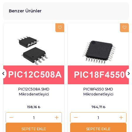
Benzer Ürünler
PIC12C508A SMD
PIC18F4550 SMD
Mikrodenetleyici
Mikrodenetleyici
158,16 ₺
764,71 ₺
SEPETE EKLE
SEPETE EKLE