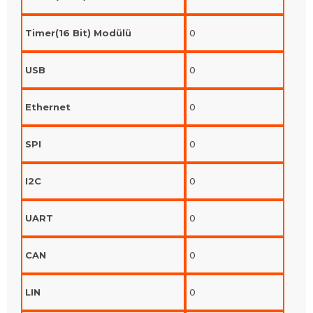
Timer(16 Bit) Modülü
0
USB
0
Ethernet
0
SPI
0
I2C
0
UART
0
CAN
0
LIN
0