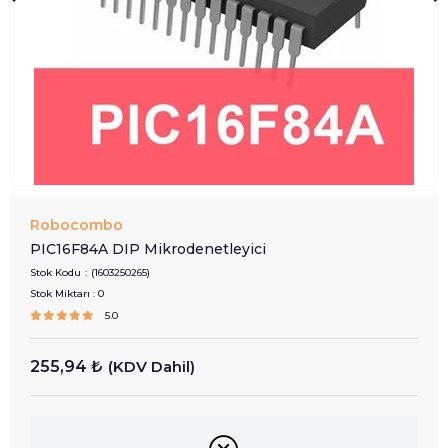
Robocombo
PIC16F84A DIP Mikrodenetleyici
Stok Kodu
(1603250265)
Stok Miktarı
:
0
5.0
255,94 ₺
(KDV Dahil)