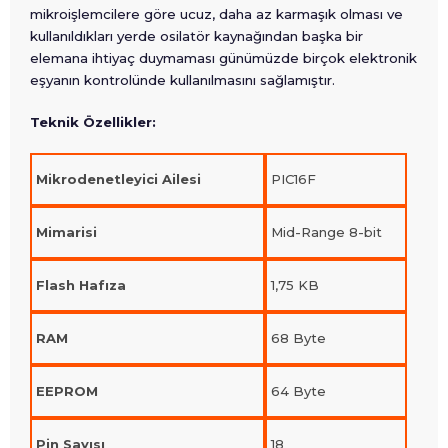
mikroişlemcilere göre ucuz, daha az karmaşık olması ve
kullanıldıkları yerde osilatör kaynağından başka bir
elemana ihtiyaç duymaması günümüzde birçok elektronik
eşyanın kontrolünde kullanılmasını sağlamıştır.
Teknik Özellikler:
Mikrodenetleyici Ailesi
PIC16F
Mimarisi
Mid-Range 8-bit
Flash Hafıza
1,75 KB
RAM
68 Byte
EEPROM
64 Byte
Pin Sayısı
18