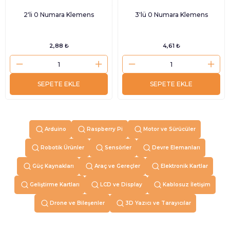
2'li 0 Numara Klemens
3'lü 0 Numara Klemens
2,88 ₺
4,61 ₺
SEPETE EKLE
SEPETE EKLE
Arduino
Raspberry Pi
Motor ve Sürücüler
Robotik Ürünler
Sensörler
Devre Elemanları
Güç Kaynakları
Araç ve Gereçler
Elektronik Kartlar
Geliştirme Kartları
LCD ve Display
Kablosuz İletişim
Drone ve Bileşenler
3D Yazıcı ve Tarayıcılar