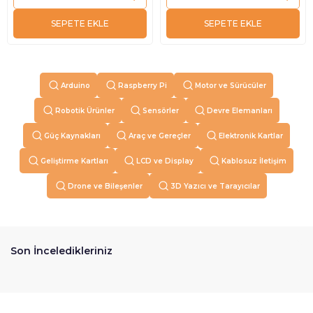
SEPETE EKLE
SEPETE EKLE
Arduino
Raspberry Pi
Motor ve Sürücüler
Robotik Ürünler
Sensörler
Devre Elemanları
Güç Kaynakları
Araç ve Gereçler
Elektronik Kartlar
Geliştirme Kartları
LCD ve Display
Kablosuz İletişim
Drone ve Bileşenler
3D Yazıcı ve Tarayıcılar
Son İnceledikleriniz