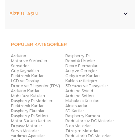
BİZE ULAŞIN
POPÜLER KATEGORİLER
Arduino
Raspberry-Pi
Motor ve Sürücüler
Robotik Ürünler
Sensörler
Devre Elemanları
Güç Kaynakları
Araç ve Gereçler
Elektronik Kartlar
Geliştirme Kartları
LCD ve Display
Kablosuz İletişim
Drone ve Bileşenler (FPV)
3D Yazıcı ve Tarayıcılar
Arduino Kartları
Arduino Shield
Muhafaza Kutuları
Arduino Setleri
Raspberry Pi Modelleri
Muhafaza Kutuları
Elektronik Kartlar
Aksesuarlar
Raspbery Ekranlar
SD Kartlar
Raspberry Pi Setleri
Raspberry Kamera
Motor Sürücü Kartları
Redüktörsüz DC Motorlar
Fırçasız Motorlar
Step Motorlar
Servo Motorlar
Titreşim Motorları
Yardımcı Aparatlar
Redüktörlü DC Motorlar