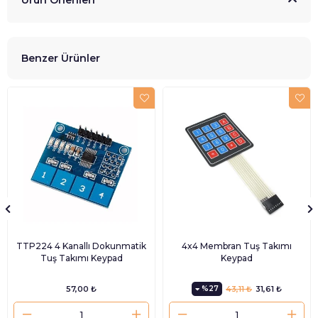
Ürün Önerileri
Benzer Ürünler
TTP224 4 Kanallı Dokunmatik
4x4 Membran Tuş Takımı
Tuş Takımı Keypad
Keypad
57,00 ₺
%27
43,11 ₺
31,61 ₺