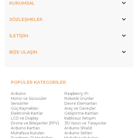
KURUMSAL
SÖZLEŞMELER
İLETİŞİM
BİZE ULAŞIN
POPÜLER KATEGORİLER
Arduino
Raspberry-Pi
Motor ve Sürücüler
Robotik Ürünler
Sensörler
Devre Elemanları
Güç Kaynakları
Araç ve Gereçler
Elektronik Kartlar
Geliştirme Kartları
LCD ve Display
Kablosuz İletişim
Drone ve Bileşenler (FPV)
3D Yazıcı ve Tarayıcılar
Arduino Kartları
Arduino Shield
Muhafaza Kutuları
Arduino Setleri
Raspberry Pi Modelleri
Muhafaza Kutuları