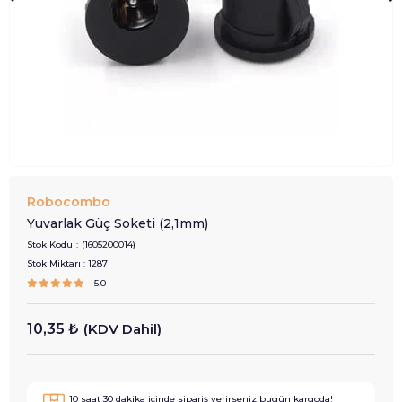
Robocombo
Yuvarlak Güç Soketi (2,1mm)
Stok Kodu
(1605200014)
Stok Miktarı
:
1287
5.0
10,35 ₺
(KDV Dahil)
10
saat
30
dakika içinde sipariş verirseniz
bugün
kargoda!