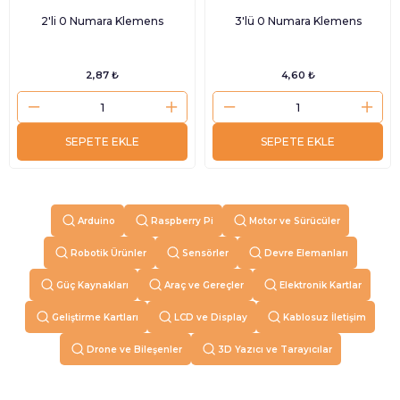
2'li 0 Numara Klemens
3'lü 0 Numara Klemens
2,87 ₺
4,60 ₺
SEPETE EKLE
SEPETE EKLE
Arduino
Raspberry Pi
Motor ve Sürücüler
Robotik Ürünler
Sensörler
Devre Elemanları
Güç Kaynakları
Araç ve Gereçler
Elektronik Kartlar
Geliştirme Kartları
LCD ve Display
Kablosuz İletişim
Drone ve Bileşenler
3D Yazıcı ve Tarayıcılar