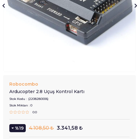
Robocombo
Arducopter 2.8 Uçuş Kontrol Kartı
Stok Kodu
(2208280006)
Stok Miktarı
:
0
0.0
4.108,50 ₺
3.341,58 ₺
19