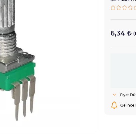
6,34 ₺
(
Fiyat D
Gelince 