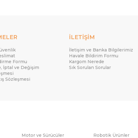
MELER
İLETİŞİM
Güvenlik
İletişim ve Banka Bilgilerimiz
eslimat
Havale Bildirim Formu
ndirme Formu
Kargom Nerede
e, İptal ve Değişim
Sık Sorulan Sorular
eşmesi
tış Sözleşmesi
Motor ve Sürücüler
Robotik Ürünler