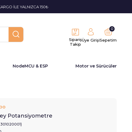
KARGO İLE YALNIZCA 150₺
0
Sipariş
Üye Girişi
Sepetim
Takip
NodeMCU & ESP
Motor ve Sürücüler
bo
ey Potansiyometre
2301020001)
0