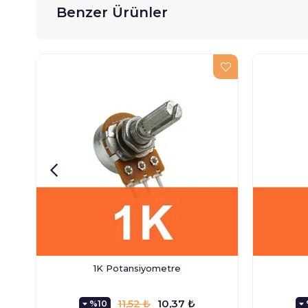
Benzer Ürünler
1K Potansiyometre
11,52 ₺
10,37 ₺
%10