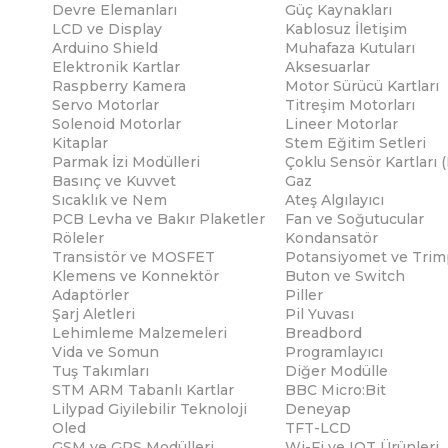
Devre Elemanları
Güç Kaynakları
LCD ve Display
Kablosuz İletişim
Arduino Shield
Muhafaza Kutuları
Elektronik Kartlar
Aksesuarlar
Raspberry Kamera
Motor Sürücü Kartları
Servo Motorlar
Titreşim Motorları
Solenoid Motorlar
Lineer Motorlar
Kitaplar
Stem Eğitim Setleri
Parmak İzi Modülleri
Çoklu Sensör Kartları 
Basınç ve Kuvvet
Gaz
Sıcaklık ve Nem
Ateş Algılayıcı
PCB Levha ve Bakır Plaketler
Fan ve Soğutucular
Röleler
Kondansatör
Transistör ve MOSFET
Potansiyomet ve Trim
Klemens ve Konnektör
Buton ve Switch
Adaptörler
Piller
Şarj Aletleri
Pil Yuvası
Lehimleme Malzemeleri
Breadbord
Vida ve Somun
Programlayıcı
Tuş Takımları
Diğer Modülle
STM ARM Tabanlı Kartlar
BBC Micro:Bit
Lilypad Giyilebilir Teknoloji
Deneyap
Oled
TFT-LCD
GSM ve GPS Modülleri
Wi-Fi ve IOT Ürünleri