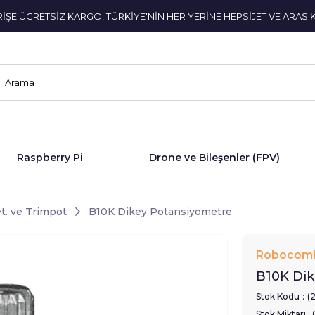
ERİŞE ÜCRETSİZ KARGO! TÜRKİYE'NİN HER YERİNE HEPSİJET VE ARAS 
Raspberry Pi
Drone ve Bileşenler (FPV)
t. ve Trimpot
B10K Dikey Potansiyometre
Robocom
B10K Dik
Stok Kodu
(
Stok Miktarı
: