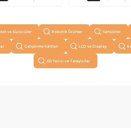
tor ve Sürücüler
Robotik Ürünler
Sensörler
lar
Geliştirme Kartları
LCD ve Display
Ka
3D Yazıcı ve Tarayıcılar