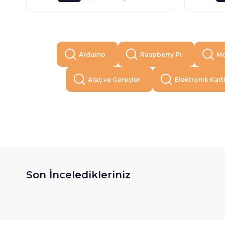
Arduino
Raspberry Pi
Mo
Araç ve Gereçler
Elektronik Kart
Son İnceledikleriniz