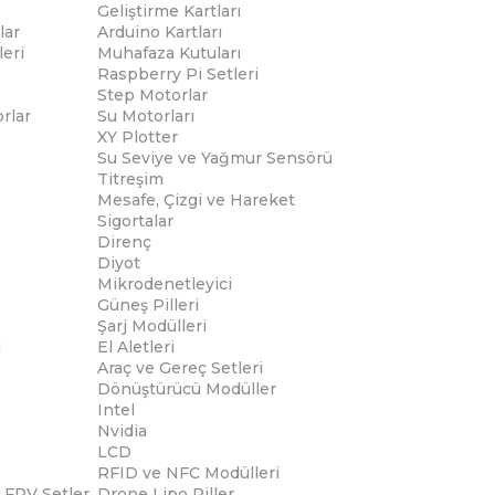
Geliştirme Kartları
lar
Arduino Kartları
eri
Muhafaza Kutuları
Raspberry Pi Setleri
Step Motorlar
rlar
Su Motorları
XY Plotter
Su Seviye ve Yağmur Sensörü
Titreşim
Mesafe, Çizgi ve Hareket
Sigortalar
Direnç
Diyot
Mikrodenetleyici
Güneş Pilleri
Şarj Modülleri
i
El Aletleri
Araç ve Gereç Setleri
Dönüştürücü Modüller
Intel
Nvidia
LCD
RFID ve NFC Modülleri
 FPV Setler
Drone Lipo Piller