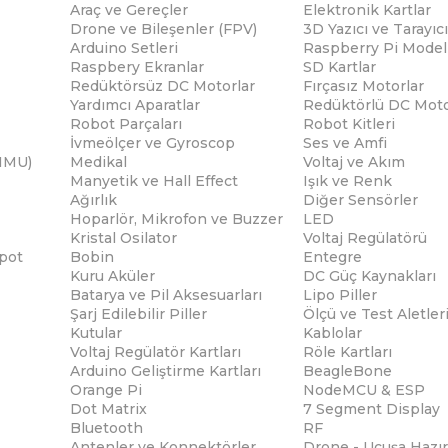
Araç ve Gereçler
Elektronik Kartlar
Drone ve Bileşenler (FPV)
3D Yazıcı ve Tarayıcı
Arduino Setleri
Raspberry Pi Modell
Raspbery Ekranlar
SD Kartlar
Redüktörsüz DC Motorlar
Fırçasız Motorlar
Yardımcı Aparatlar
Redüktörlü DC Moto
Robot Parçaları
Robot Kitleri
İvmeölçer ve Gyroscop
Ses ve Amfi
(IMU)
Medikal
Voltaj ve Akım
Manyetik ve Hall Effect
Işık ve Renk
Ağırlık
Diğer Sensörler
Hoparlör, Mikrofon ve Buzzer
LED
Kristal Osilator
Voltaj Regülatörü
pot
Bobin
Entegre
Kuru Aküler
DC Güç Kaynakları
Batarya ve Pil Aksesuarları
Lipo Piller
Şarj Edilebilir Piller
Ölçü ve Test Aletler
Kutular
Kablolar
Voltaj Regülatör Kartları
Röle Kartları
Arduino Geliştirme Kartları
BeagleBone
Orange Pi
NodeMCU & ESP
Dot Matrix
7 Segment Display
Bluetooth
RF
Antenler ve Konnektörler
Drone - Uçuşa Hazır