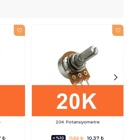
e
20K Potansiyometre
7 ₺
11,52 ₺
10,37 ₺
%10