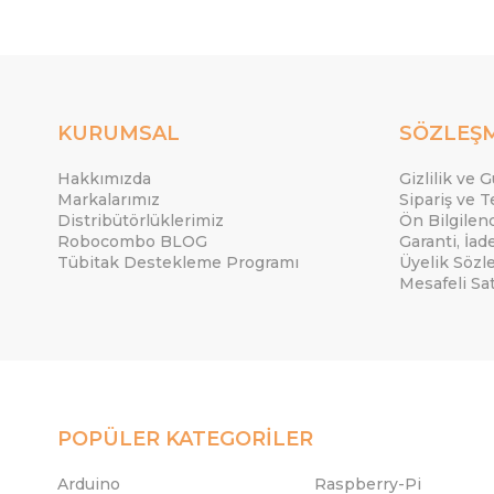
KURUMSAL
SÖZLEŞ
Hakkımızda
Gizlilik ve 
Markalarımız
Sipariş ve T
Distribütörlüklerimiz
Ön Bilgile
Robocombo BLOG
Garanti, İad
Tübitak Destekleme Programı
Üyelik Sözl
Mesafeli Sa
POPÜLER KATEGORİLER
Arduino
Raspberry-Pi