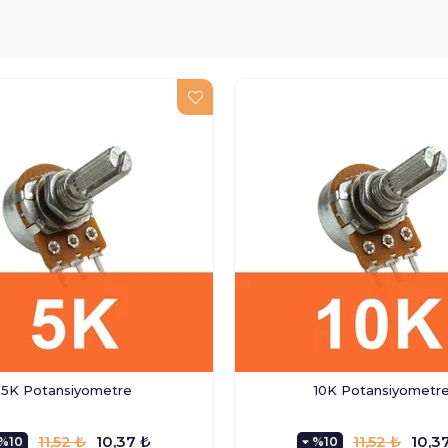
5K Potansiyometre
10K Potansiyometr
11,52 ₺
10,37 ₺
11,52 ₺
10,3
%10
%10