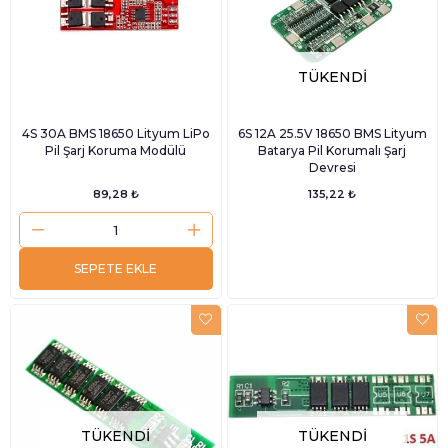
TÜKENDI
4S 30A BMS 18650 Lityum LiPo
6S 12A 25.5V 18650 BMS Lityum
Pil Şarj Koruma Modülü
Batarya Pil Korumalı Şarj
Devresi
89,28 ₺
135,22 ₺
SEPETE EKLE
TÜKENDI
TÜKENDI