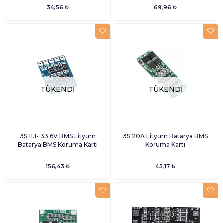
34,56 ₺
69,96 ₺
TÜKENDI
TÜKENDI
3S 11.1- 33.6V BMS Lityum
3S 20A Lityum Batarya BMS
Batarya BMS Koruma Kartı
Koruma Kartı
156,43 ₺
45,17 ₺