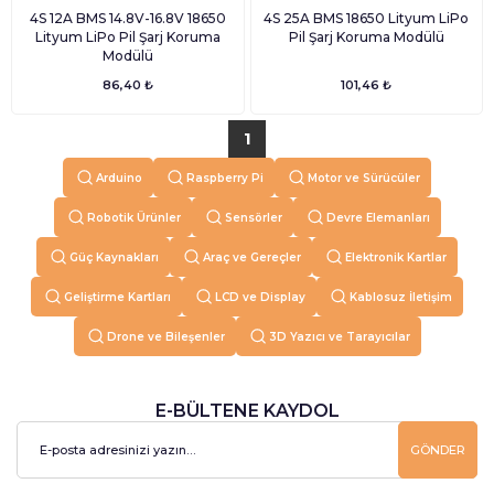
4S 12A BMS 14.8V-16.8V 18650
4S 25A BMS 18650 Lityum LiPo
Lityum LiPo Pil Şarj Koruma
Pil Şarj Koruma Modülü
Modülü
86,40 ₺
101,46 ₺
1
Arduino
Raspberry Pi
Motor ve Sürücüler
Robotik Ürünler
Sensörler
Devre Elemanları
Güç Kaynakları
Araç ve Gereçler
Elektronik Kartlar
Geliştirme Kartları
LCD ve Display
Kablosuz İletişim
Drone ve Bileşenler
3D Yazıcı ve Tarayıcılar
E-BÜLTENE KAYDOL
GÖNDER