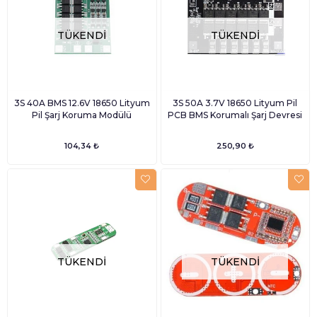
TÜKENDI
TÜKENDI
3S 40A BMS 12.6V 18650 Lityum
3S 50A 3.7V 18650 Lityum Pil
Pil Şarj Koruma Modülü
PCB BMS Korumalı Şarj Devresi
104,34 ₺
250,90 ₺
TÜKENDI
TÜKENDI