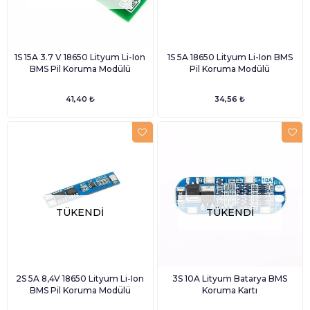
1S 15A 3.7 V 18650 Lityum Li-Ion
1S 5A 18650 Lityum Li-Ion BMS
BMS Pil Koruma Modülü
Pil Koruma Modülü
41,40 ₺
34,56 ₺
TÜKENDI
TÜKENDI
2S 5A 8,4V 18650 Lityum Li-Ion
3S 10A Lityum Batarya BMS
BMS Pil Koruma Modülü
Koruma Kartı