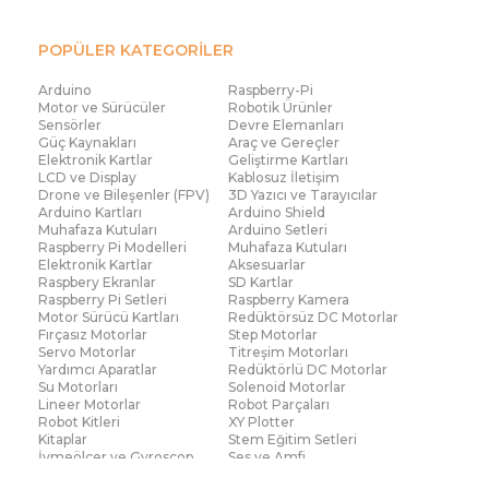
POPÜLER KATEGORİLER
Arduino
Raspberry-Pi
Motor ve Sürücüler
Robotik Ürünler
Sensörler
Devre Elemanları
Güç Kaynakları
Araç ve Gereçler
Elektronik Kartlar
Geliştirme Kartları
LCD ve Display
Kablosuz İletişim
Drone ve Bileşenler (FPV)
3D Yazıcı ve Tarayıcılar
Arduino Kartları
Arduino Shield
Muhafaza Kutuları
Arduino Setleri
Raspberry Pi Modelleri
Muhafaza Kutuları
Elektronik Kartlar
Aksesuarlar
Raspbery Ekranlar
SD Kartlar
Raspberry Pi Setleri
Raspberry Kamera
Motor Sürücü Kartları
Redüktörsüz DC Motorlar
Fırçasız Motorlar
Step Motorlar
Servo Motorlar
Titreşim Motorları
Yardımcı Aparatlar
Redüktörlü DC Motorlar
Su Motorları
Solenoid Motorlar
Lineer Motorlar
Robot Parçaları
Robot Kitleri
XY Plotter
Kitaplar
Stem Eğitim Setleri
İvmeölçer ve Gyroscop
Ses ve Amfi
Su Seviye ve Yağmur
Parmak İzi Modülleri