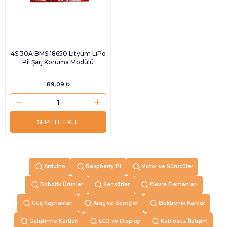
4S 30A BMS 18650 Lityum LiPo
Pil Şarj Koruma Modülü
89,09 ₺
SEPETE EKLE
Arduino
Raspberry Pi
Motor ve Sürücüler
Robotik Ürünler
Sensörler
Devre Elemanları
Güç Kaynakları
Araç ve Gereçler
Elektronik Kartlar
Geliştirme Kartları
LCD ve Display
Kablosuz İletişim