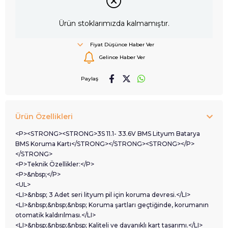
Ürün stoklarımızda kalmamıştır.
Fiyat Düşünce Haber Ver
Gelince Haber Ver
Paylaş
Ürün Özellikleri
<P><STRONG><STRONG>3S 11.1- 33.6V BMS Lityum Batarya
BMS Koruma Kartı</STRONG></STRONG><STRONG></P>
</STRONG>
<P>Teknik Özellikler:</P>
<P>&nbsp;</P>
<UL>
<LI>&nbsp; 3 Adet seri lityum pil için koruma devresi.</LI>
<LI>&nbsp;&nbsp;&nbsp; Koruma şartları geçtiğinde, korumanın
otomatik kaldırılması.</LI>
<LI>&nbsp;&nbsp;&nbsp; Kaliteli ve dayanıklı kart tasarımı.</LI>