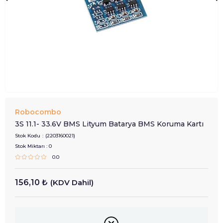
Robocombo
3S 11.1- 33.6V BMS Lityum Batarya BMS Koruma Kartı
Stok Kodu
(2203160021)
Stok Miktarı
:
0
0.0
156,10 ₺
(KDV Dahil)