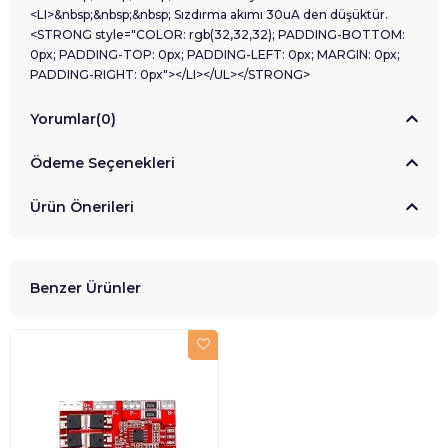
<LI>&nbsp;&nbsp;&nbsp; Sızdırma akımı 30uA den düşüktür.
<STRONG style="COLOR: rgb(32,32,32); PADDING-BOTTOM:
0px; PADDING-TOP: 0px; PADDING-LEFT: 0px; MARGIN: 0px;
PADDING-RIGHT: 0px"></LI></UL></STRONG>
Yorumlar
(0)
Ödeme Seçenekleri
Ürün Önerileri
Benzer Ürünler