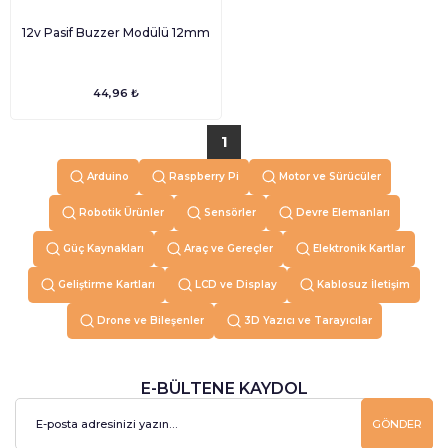
12v Pasif Buzzer Modülü 12mm
44,96 ₺
1
Arduino
Raspberry Pi
Motor ve Sürücüler
Robotik Ürünler
Sensörler
Devre Elemanları
Güç Kaynakları
Araç ve Gereçler
Elektronik Kartlar
Geliştirme Kartları
LCD ve Display
Kablosuz İletişim
Drone ve Bileşenler
3D Yazıcı ve Tarayıcılar
E-BÜLTENE KAYDOL
GÖNDER