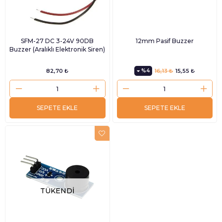
SFM-27 DC 3-24V 90DB
12mm Pasif Buzzer
Buzzer (Aralıklı Elektronik Siren)
82,70 ₺
%4
16,13 ₺
15,55 ₺
SEPETE EKLE
SEPETE EKLE
TÜKENDI