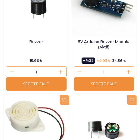
Buzzer
5V Arduino Buzzer Modülü
(Aktif)
15,96 ₺
%23
44,93 ₺
34,56 ₺
SEPETE EKLE
SEPETE EKLE