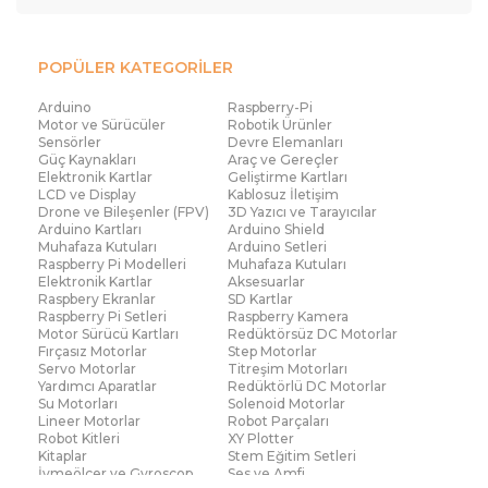
POPÜLER KATEGORİLER
Arduino
Raspberry-Pi
Motor ve Sürücüler
Robotik Ürünler
Sensörler
Devre Elemanları
Güç Kaynakları
Araç ve Gereçler
Elektronik Kartlar
Geliştirme Kartları
LCD ve Display
Kablosuz İletişim
Drone ve Bileşenler (FPV)
3D Yazıcı ve Tarayıcılar
Arduino Kartları
Arduino Shield
Muhafaza Kutuları
Arduino Setleri
Raspberry Pi Modelleri
Muhafaza Kutuları
Elektronik Kartlar
Aksesuarlar
Raspbery Ekranlar
SD Kartlar
Raspberry Pi Setleri
Raspberry Kamera
Motor Sürücü Kartları
Redüktörsüz DC Motorlar
Fırçasız Motorlar
Step Motorlar
Servo Motorlar
Titreşim Motorları
Yardımcı Aparatlar
Redüktörlü DC Motorlar
Su Motorları
Solenoid Motorlar
Lineer Motorlar
Robot Parçaları
Robot Kitleri
XY Plotter
Kitaplar
Stem Eğitim Setleri
İvmeölçer ve Gyroscop
Ses ve Amfi