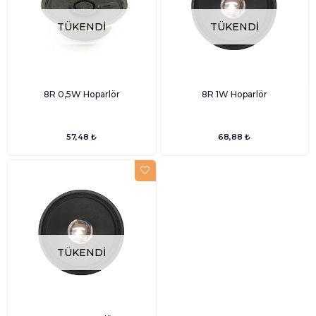
TÜKENDI
TÜKENDI
8R 0,5W Hoparlör
8R 1W Hoparlör
57,48 ₺
68,88 ₺
TÜKENDI