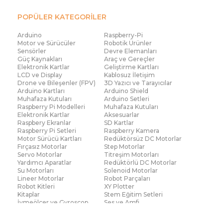
POPÜLER KATEGORİLER
Arduino
Raspberry-Pi
Motor ve Sürücüler
Robotik Ürünler
Sensörler
Devre Elemanları
Güç Kaynakları
Araç ve Gereçler
Elektronik Kartlar
Geliştirme Kartları
LCD ve Display
Kablosuz İletişim
Drone ve Bileşenler (FPV)
3D Yazıcı ve Tarayıcılar
Arduino Kartları
Arduino Shield
Muhafaza Kutuları
Arduino Setleri
Raspberry Pi Modelleri
Muhafaza Kutuları
Elektronik Kartlar
Aksesuarlar
Raspbery Ekranlar
SD Kartlar
Raspberry Pi Setleri
Raspberry Kamera
Motor Sürücü Kartları
Redüktörsüz DC Motorlar
Fırçasız Motorlar
Step Motorlar
Servo Motorlar
Titreşim Motorları
Yardımcı Aparatlar
Redüktörlü DC Motorlar
Su Motorları
Solenoid Motorlar
Lineer Motorlar
Robot Parçaları
Robot Kitleri
XY Plotter
Kitaplar
Stem Eğitim Setleri
İvmeölçer ve Gyroscop
Ses ve Amfi
Su Seviye ve Yağmur
Parmak İzi Modülleri
Sensörü