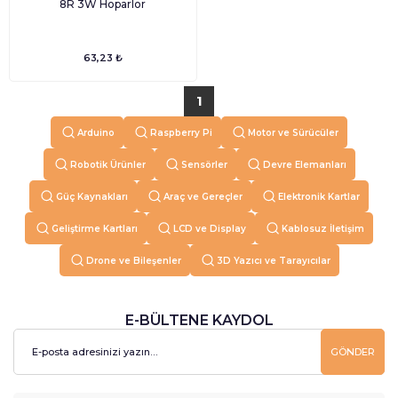
8R 3W Hoparlör
63,23 ₺
1
Arduino
Raspberry Pi
Motor ve Sürücüler
Robotik Ürünler
Sensörler
Devre Elemanları
Güç Kaynakları
Araç ve Gereçler
Elektronik Kartlar
Geliştirme Kartları
LCD ve Display
Kablosuz İletişim
Drone ve Bileşenler
3D Yazıcı ve Tarayıcılar
E-BÜLTENE KAYDOL
GÖNDER