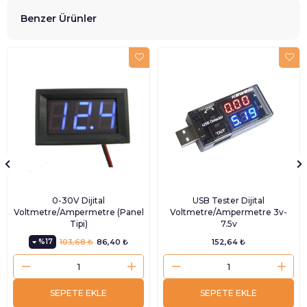
Benzer Ürünler
0-30V Dijital
USB Tester Dijital
Voltmetre/Ampermetre (Panel
Voltmetre/Ampermetre 3v-
Tipi)
7.5v
%17
103,68 ₺
86,40 ₺
152,64 ₺
SEPETE EKLE
SEPETE EKLE