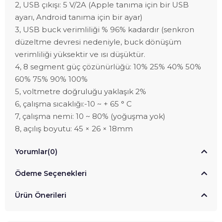
2, USB çıkışı: 5 V/2A (Apple tanıma için bir USB
ayarı, Android tanıma için bir ayar)
3, USB buck verimliliği % 96% kadardır (senkron
düzeltme devresi nedeniyle, buck dönüşüm
verimliliği yüksektir ve ısı düşüktür.
4, 8 segment güç çözünürlüğü: 10% 25% 40% 50%
60% 75% 90% 100%
5, voltmetre doğruluğu yaklaşık 2%
6, çalışma sıcaklığı:-10 ~ + 65 ° C
7, çalışma nemi: 10 ~ 80% (yoğuşma yok)
8, açılış boyutu: 45 × 26 × 18mm
Yorumlar
(0)
Ödeme Seçenekleri
Ürün Önerileri