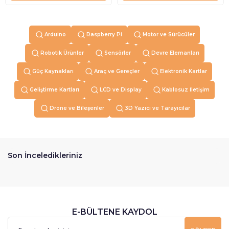
Arduino
Raspberry Pi
Motor ve Sürücüler
Robotik Ürünler
Sensörler
Devre Elemanları
Güç Kaynakları
Araç ve Gereçler
Elektronik Kartlar
Geliştirme Kartları
LCD ve Display
Kablosuz İletişim
Drone ve Bileşenler
3D Yazıcı ve Tarayıcılar
Son İnceledikleriniz
E-BÜLTENE KAYDOL