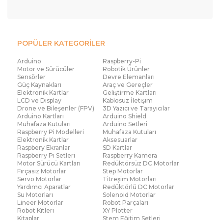
POPÜLER KATEGORİLER
Arduino
Raspberry-Pi
Motor ve Sürücüler
Robotik Ürünler
Sensörler
Devre Elemanları
Güç Kaynakları
Araç ve Gereçler
Elektronik Kartlar
Geliştirme Kartları
LCD ve Display
Kablosuz İletişim
Drone ve Bileşenler (FPV)
3D Yazıcı ve Tarayıcılar
Arduino Kartları
Arduino Shield
Muhafaza Kutuları
Arduino Setleri
Raspberry Pi Modelleri
Muhafaza Kutuları
Elektronik Kartlar
Aksesuarlar
Raspbery Ekranlar
SD Kartlar
Raspberry Pi Setleri
Raspberry Kamera
Motor Sürücü Kartları
Redüktörsüz DC Motorlar
Fırçasız Motorlar
Step Motorlar
Servo Motorlar
Titreşim Motorları
Yardımcı Aparatlar
Redüktörlü DC Motorlar
Su Motorları
Solenoid Motorlar
Lineer Motorlar
Robot Parçaları
Robot Kitleri
XY Plotter
Kitaplar
Stem Eğitim Setleri