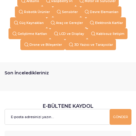
Arduino
Raspberry Pi
Motor ve Sürücüler
Robotik Ürünler
Sensörler
Devre Elemanları
Güç Kaynakları
Araç ve Gereçler
Elektronik Kartlar
Geliştirme Kartları
LCD ve Display
Kablosuz İletişim
Drone ve Bileşenler
3D Yazıcı ve Tarayıcılar
Son İnceledikleriniz
E-BÜLTENE KAYDOL
GÖNDER