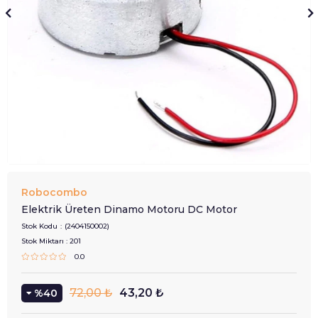
Robocombo
Elektrik Üreten Dinamo Motoru DC Motor
Stok Kodu
(2404150002)
Stok Miktarı
:
201
0.0
72,00 ₺
43,20 ₺
40