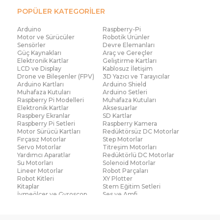
POPÜLER KATEGORİLER
Arduino
Raspberry-Pi
Motor ve Sürücüler
Robotik Ürünler
Sensörler
Devre Elemanları
Güç Kaynakları
Araç ve Gereçler
Elektronik Kartlar
Geliştirme Kartları
LCD ve Display
Kablosuz İletişim
Drone ve Bileşenler (FPV)
3D Yazıcı ve Tarayıcılar
Arduino Kartları
Arduino Shield
Muhafaza Kutuları
Arduino Setleri
Raspberry Pi Modelleri
Muhafaza Kutuları
Elektronik Kartlar
Aksesuarlar
Raspbery Ekranlar
SD Kartlar
Raspberry Pi Setleri
Raspberry Kamera
Motor Sürücü Kartları
Redüktörsüz DC Motorlar
Fırçasız Motorlar
Step Motorlar
Servo Motorlar
Titreşim Motorları
Yardımcı Aparatlar
Redüktörlü DC Motorlar
Su Motorları
Solenoid Motorlar
Lineer Motorlar
Robot Parçaları
Robot Kitleri
XY Plotter
Kitaplar
Stem Eğitim Setleri
İvmeölçer ve Gyroscop
Ses ve Amfi
Su Seviye ve Yağmur
Parmak İzi Modülleri
Sensörü
Çoklu Sensör Kartları (IMU)
Medikal