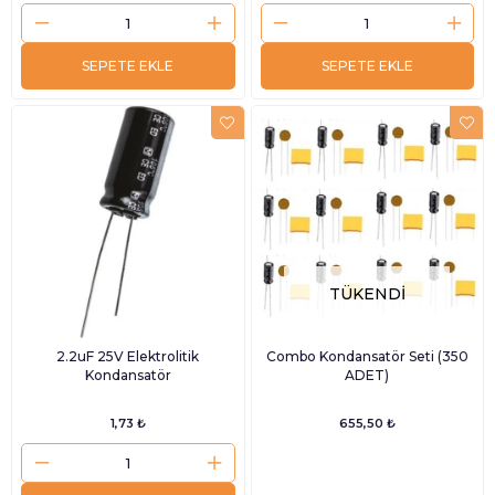
SEPETE EKLE
SEPETE EKLE
TÜKENDI
2.2uF 25V Elektrolitik
Combo Kondansatör Seti (350
Kondansatör
ADET)
1,73 ₺
655,50 ₺