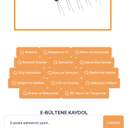
Arduino
Raspberry Pi
Motor ve Sürücüler
Robotik Ürünler
Sensörler
Devre Elemanları
Güç Kaynakları
Araç ve Gereçler
Elektronik Kartlar
Geliştirme Kartları
LCD ve Display
Kablosuz İletişim
Drone ve Bileşenler
3D Yazıcı ve Tarayıcılar
E-BÜLTENE KAYDOL
GÖNDER