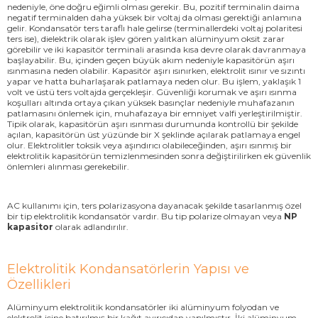
nedeniyle, öne doğru eğimli olması gerekir. Bu, pozitif terminalin daima
negatif terminalden daha yüksek bir voltaj da olması gerektiği anlamına
gelir. Kondansatör ters taraflı hale gelirse (terminallerdeki voltaj polaritesi
ters ise), dielektrik olarak işlev gören yalıtkan alüminyum oksit zarar
görebilir ve iki kapasitör terminali arasında kısa devre olarak davranmaya
başlayabilir. Bu, içinden geçen büyük akım nedeniyle kapasitörün aşırı
ısınmasına neden olabilir. Kapasitör aşırı ısınırken, elektrolit ısınır ve sızıntı
yapar ve hatta buharlaşarak patlamaya neden olur. Bu işlem, yaklaşık 1
volt ve üstü ters voltajda gerçekleşir. Güvenliği korumak ve aşırı ısınma
koşulları altında ortaya çıkan yüksek basınçlar nedeniyle muhafazanın
patlamasını önlemek için, muhafazaya bir emniyet valfi yerleştirilmiştir.
Tipik olarak, kapasitörün aşırı ısınması durumunda kontrollü bir şekilde
açılan, kapasitörün üst yüzünde bir X şeklinde açılarak patlamaya engel
olur. Elektrolitler toksik veya aşındırıcı olabileceğinden, aşırı ısınmış bir
elektrolitik kapasitörün temizlenmesinden sonra değiştirilirken ek güvenlik
önlemleri alınması gerekebilir.
AC kullanımı için, ters polarizasyona dayanacak şekilde tasarlanmış özel
bir tip elektrolitik kondansatör vardır. Bu tip polarize olmayan veya
NP
kapasitor
olarak adlandırılır.
Elektrolitik Kondansatörlerin Yapısı ve
Özellikleri
Alüminyum elektrolitik kondansatörler iki alüminyum folyodan ve
elektrolit içine batırılmış bir kağıt ayırıcıdan yapılmıştır. İki alüminyum