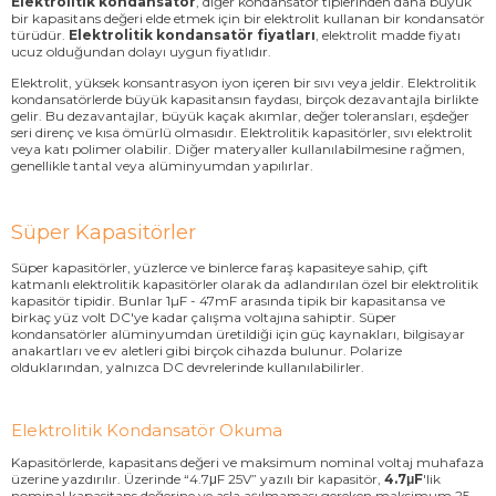
Elektrolitik kondansatör
, diğer kondansatör tiplerinden daha büyük
bir kapasitans değeri elde etmek için bir elektrolit kullanan bir kondansatör
türüdür.
Elektrolitik kondansatör fiyatları
, elektrolit madde fiyatı
ucuz olduğundan dolayı uygun fiyatlıdır.
Elektrolit, yüksek konsantrasyon iyon içeren bir sıvı veya jeldir. Elektrolitik
kondansatörlerde büyük kapasitansın faydası, birçok dezavantajla birlikte
gelir. Bu dezavantajlar, büyük kaçak akımlar, değer toleransları, eşdeğer
seri direnç ve kısa ömürlü olmasıdır. Elektrolitik kapasitörler, sıvı elektrolit
veya katı polimer olabilir. Diğer materyaller kullanılabilmesine rağmen,
genellikle tantal veya alüminyumdan yapılırlar.
Süper Kapasitörler
Süper kapasitörler, yüzlerce ve binlerce faraş kapasiteye sahip, çift
katmanlı elektrolitik kapasitörler olarak da adlandırılan özel bir elektrolitik
kapasitör tipidir. Bunlar 1µF - 47mF arasında tipik bir kapasitansa ve
birkaç yüz volt DC'ye kadar çalışma voltajına sahiptir. Süper
kondansatörler alüminyumdan üretildiği için güç kaynakları, bilgisayar
anakartları ve ev aletleri gibi birçok cihazda bulunur. Polarize
olduklarından, yalnızca DC devrelerinde kullanılabilirler.
Elektrolitik Kondansatör Okuma
Kapasitörlerde, kapasitans değeri ve maksimum nominal voltaj muhafaza
üzerine yazdırılır. Üzerinde “4.7μF 25V” yazılı bir kapasitör,
4.7μF
'lik
nominal kapasitans değerine ve asla aşılmaması gereken maksimum 25