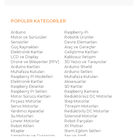
POPÜLER KATEGORİLER
Arduino
Raspberry-Pi
Motor ve Sürücüler
Robotik Ürünler
Sensörler
Devre Elemanları
Güç Kaynakları
Araç ve Gereçler
Elektronik Kartlar
Geliştirme Kartları
LCD ve Display
Kablosuz İletişim
Drone ve Bileşenler (FPV)
3D Yazıcı ve Tarayıcılar
Arduino Kartları
Arduino Shield
Muhafaza Kutuları
Arduino Setleri
Raspberry Pi Modelleri
Muhafaza Kutuları
Elektronik Kartlar
Aksesuarlar
Raspbery Ekranlar
SD Kartlar
Raspberry Pi Setleri
Raspberry Kamera
Motor Sürücü Kartları
Redüktörsüz DC Motorlar
Fırçasız Motorlar
Step Motorlar
Servo Motorlar
Titreşim Motorları
Yardımcı Aparatlar
Redüktörlü DC Motorlar
Su Motorları
Solenoid Motorlar
Lineer Motorlar
Robot Parçaları
Robot Kitleri
XY Plotter
Kitaplar
Stem Eğitim Setleri
İvmeölçer ve Gyroscop
Ses ve Amfi