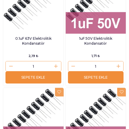
0.1uF 63V Elektrolitik
1uF 50V Elektrolitik
Kondansatör
Kondansatör
2,19 ₺
1,71 ₺
SEPETE EKLE
SEPETE EKLE