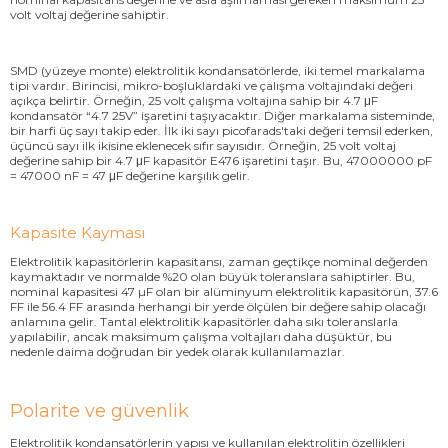
volt voltaj değerine sahiptir.
SMD (yüzeye monte) elektrolitik kondansatörlerde, iki temel markalama
tipi vardır. Birincisi, mikro-boşluklardaki ve çalışma voltajındaki değeri
açıkça belirtir. Örneğin, 25 volt çalışma voltajına sahip bir 4.7 μF
kondansatör “4.7 25V” işaretini taşıyacaktır. Diğer markalama sisteminde,
bir harfi üç sayı takip eder. İlk iki sayı picofarads'taki değeri temsil ederken,
üçüncü sayı ilk ikisine eklenecek sıfır sayısıdır. Örneğin, 25 volt voltaj
değerine sahip bir 4.7 μF kapasitör E476 işaretini taşır. Bu, 47000000 pF
= 47000 nF = 47 μF değerine karşılık gelir.
Kapasite Kayması
Elektrolitik kapasitörlerin kapasitansı, zaman geçtikçe nominal değerden
kaymaktadır ve normalde %20 olan büyük toleranslara sahiptirler. Bu,
nominal kapasitesi 47 µF olan bir alüminyum elektrolitik kapasitörün, 37.6
FF ile 56.4 FF arasında herhangi bir yerde ölçülen bir değere sahip olacağı
anlamına gelir. Tantal elektrolitik kapasitörler daha sıkı toleranslarla
yapılabilir, ancak maksimum çalışma voltajları daha düşüktür, bu
nedenle daima doğrudan bir yedek olarak kullanılamazlar.
Polarite ve güvenlik
Elektrolitik kondansatörlerin yapısı ve kullanılan elektrolitin özellikleri