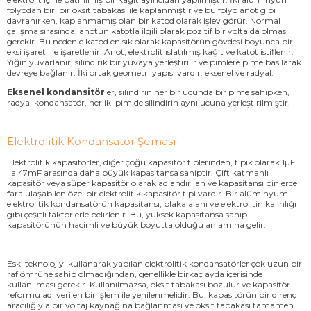
folyodan biri bir oksit tabakası ile kaplanmıştır ve bu folyo anot gibi
davranırken, kaplanmamış olan bir katod olarak işlev görür. Normal
çalışma sırasında, anotun katotla ilgili olarak pozitif bir voltajda olması
gerekir. Bu nedenle katod en sık olarak kapasitörün gövdesi boyunca bir
eksi işareti ile işaretlenir. Anot, elektrolit ıslatılmış kağıt ve katot istiflenir.
Yığın yuvarlanır, silindirik bir yuvaya yerleştirilir ve pimlere pime basılarak
devreye bağlanır. İki ortak geometri yapısı vardır: eksenel ve radyal.
Eksenel kondansitör
ler, silindirin her bir ucunda bir pime sahipken,
radyal kondansatör, her iki pim de silindirin aynı ucuna yerleştirilmiştir.
Elektrolitik Kondansatör Şeması
Elektrolitik kapasitörler, diğer çoğu kapasitör tiplerinden, tipik olarak 1µF
ila 47mF arasında daha büyük kapasitansa sahiptir. Çift katmanlı
kapasitör veya süper kapasitör olarak adlandırılan ve kapasitansı binlerce
fara ulaşabilen özel bir elektrolitik kapasitör tipi vardır. Bir alüminyum
elektrolitik kondansatörün kapasitansı, plaka alanı ve elektrolitin kalınlığı
gibi çeşitli faktörlerle belirlenir. Bu, yüksek kapasitansa sahip
kapasitörünün hacimli ve büyük boyutta olduğu anlamına gelir.
Eski teknolojiyi kullanarak yapılan elektrolitik kondansatörler çok uzun bir
raf ömrüne sahip olmadığından, genellikle birkaç ayda içerisinde
kullanılması gerekir. Kullanılmazsa, oksit tabakası bozulur ve kapasitör
reformu adı verilen bir işlem ile yenilenmelidir. Bu, kapasitörün bir direnç
aracılığıyla bir voltaj kaynağına bağlanması ve oksit tabakası tamamen