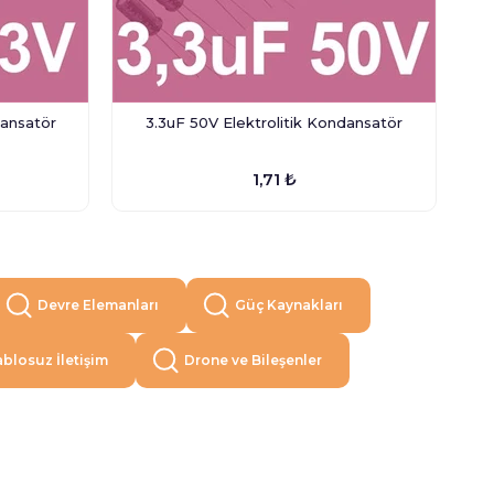
dansatör
3.3uF 50V Elektrolitik Kondansatör
1,71 ₺
Devre Elemanları
Güç Kaynakları
blosuz İletişim
Drone ve Bileşenler