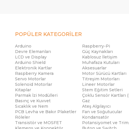
POPÜLER KATEGORİLER
Arduino
Raspberry-Pi
Devre Elemanları
Güç Kaynakları
LCD ve Display
Kablosuz İletişim
Arduino Shield
Muhafaza Kutuları
Elektronik Kartlar
Aksesuarlar
Raspberry Kamera
Motor Sürücü Kartları
Servo Motorlar
Titreşim Motorları
Solenoid Motorlar
Lineer Motorlar
Kitaplar
Stem Eğitim Setleri
Parmak İzi Modülleri
Çoklu Sensör Kartları 
Basınç ve Kuvvet
Gaz
Sıcaklık ve Nem
Ateş Algılayıcı
PCB Levha ve Bakır Plaketler
Fan ve Soğutucular
Röleler
Kondansatör
Transistör ve MOSFET
Potansiyomet ve Trim
Klemens ve Konnektör
Buton ve Switch