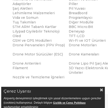
Adaptörler
Piller
Şarj Aletleri
Pil Yuvası
Lehimleme Malzemeleri
Breadbord
Vida ve Somun
Programlayıcı
Tuş Takımları
Diğer Modülle
STM ARM Tabanlı Kartlar
BBC Micro:Bit
Lilypad Giyilebilir Teknoloji
Deneyap
Oled
TFT-LCD
GSM ve GPS Modülleri
Wi-Fi ve IOT Ürünleri
Drone Pervaneleri (FPV Prop)
Drone Motorları
Drone Motor Sürücüler (ESC)
Drone Kameraları
Drone Antenleri
Drone Lipo Pil Şarj Ale
Filament
3D Yazıcı Elektronik K
Üniteler
Nozzle ve Temizleme İğneleri
Çerez Uyarısı
Alışveriş deneyiminizi iyileştirmek için yasal düzenlemelere uygun çerezler
(cookies) kullanıyoruz. Detaylı bilgiye
Gizlilik ve Çerez Politikası
sayfamızdan erişebilirsiniz.