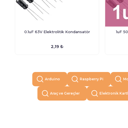
0.1uF 63V Elektrolitik Kondansatör
1uF 50
2,19 ₺
Arduino
Raspberry Pi
Mo
Araç ve Gereçler
Elektronik Kart