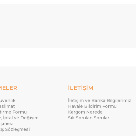
MELER
İLETİŞİM
Güvenlik
İletişim ve Banka Bilgilerimiz
eslimat
Havale Bildirim Formu
ndirme Formu
Kargom Nerede
e, İptal ve Değişim
Sık Sorulan Sorular
eşmesi
tış Sözleşmesi