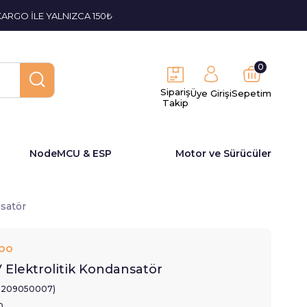
KARGO İLE YALNIZCA 150₺
0
Sipariş
Üye Girişi
Sepetim
Takip
NodeMCU & ESP
Motor ve Sürücüler
nsatör
bo
 Elektrolitik Kondansatör
2209050007)
0