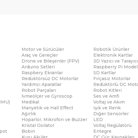
Motor ve Sürücüler
Robotik Ürünler
Araç ve Gereçler
Elektronik Kartlar
Drone ve Bileşenler (FPV)
3D Yazıcı ve Tarayıcı
Arduino Setleri
Raspberry Pi Modell
Raspbery Ekranlar
SD Kartlar
Redüktörsüz DC Motorlar
Fırçasız Motorlar
Yardımcı Aparatlar
Redüktörlü DC Moto
Robot Parçaları
Robot Kitleri
İvmeölçer ve Gyroscop
Ses ve Amfi
(IMU)
Medikal
Voltaj ve Akım
Manyetik ve Hall Effect
Işık ve Renk
Ağırlık
Diğer Sensörler
Hoparlör, Mikrofon ve Buzzer
LED
Kristal Osilator
Voltaj Regülatörü
pot
Bobin
Entegre
Kuru Aküler
DC Güç Kaynakları