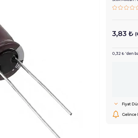
3,83 ₺
(
0,32 ₺
'den ba
Fiyat D
Gelince 