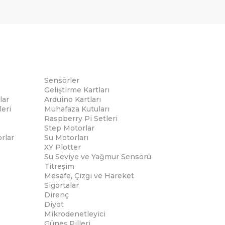
Sensörler
Geliştirme Kartları
lar
Arduino Kartları
eri
Muhafaza Kutuları
Raspberry Pi Setleri
Step Motorlar
rlar
Su Motorları
XY Plotter
Su Seviye ve Yağmur Sensörü
Titreşim
Mesafe, Çizgi ve Hareket
Sigortalar
Direnç
Diyot
Mikrodenetleyici
Güneş Pilleri