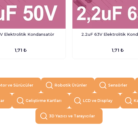
V Elektrolitik Kondansatör
2.2uF 63V Elektrolitik Kon
1,71 ₺
1,71 ₺
tor ve Sürücüler
Robotik Ürünler
Sensörler
lar
Geliştirme Kartları
LCD ve Display
Ka
3D Yazıcı ve Tarayıcılar