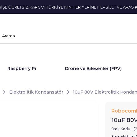
ERİŞE ÜCRETSİZ KARGO! TÜRKİYE'NİN HER YERİNE HEPSİJET VE ARAS 
Raspberry Pi
Drone ve Bileşenler (FPV)
Elektrolitik Kondansatör
10uF 80V Elektrolitik Konda
Robocom
10uF 80V
Stok Kodu
(
Stok Miktarı
: