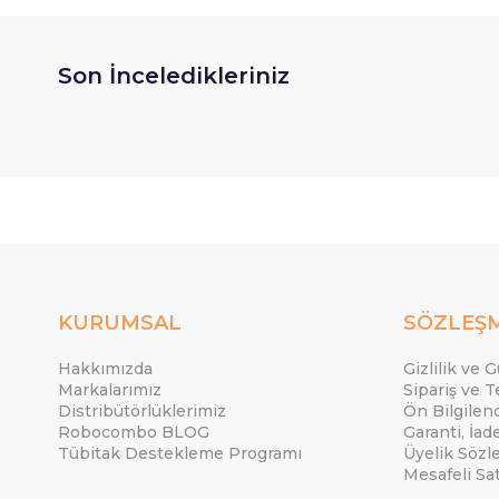
Son İnceledikleriniz
KURUMSAL
SÖZLEŞ
Hakkımızda
Gizlilik ve 
Markalarımız
Sipariş ve T
Distribütörlüklerimiz
Ön Bilgile
Robocombo BLOG
Garanti, İad
Tübitak Destekleme Programı
Üyelik Sözl
Mesafeli Sa