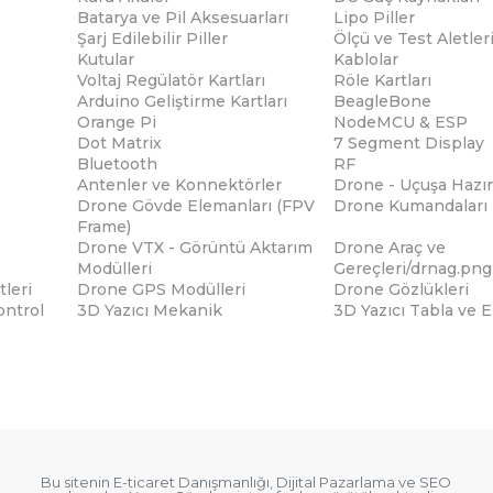
Batarya ve Pil Aksesuarları
Lipo Piller
Şarj Edilebilir Piller
Ölçü ve Test Aletler
Kutular
Kablolar
Voltaj Regülatör Kartları
Röle Kartları
Arduino Geliştirme Kartları
BeagleBone
Orange Pi
NodeMCU & ESP
Dot Matrix
7 Segment Display
Bluetooth
RF
Antenler ve Konnektörler
Drone - Uçuşa Hazır
Drone Gövde Elemanları (FPV
Drone Kumandaları
Frame)
Drone VTX - Görüntü Aktarım
Drone Araç ve
Modülleri
Gereçleri/drnag.png
tleri
Drone GPS Modülleri
Drone Gözlükleri
ontrol
3D Yazıcı Mekanik
3D Yazıcı Tabla ve 
Bu sitenin
E-ticaret Danışmanlığı
,
Dijital Pazarlama
ve
SEO