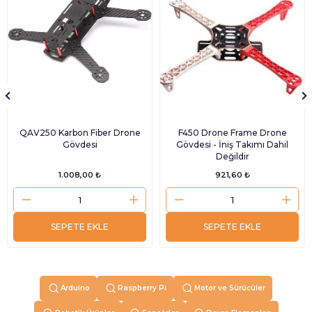
ÜRÜN
ÜRÜN
QAV250 Karbon Fiber Drone
F450 Drone Frame Drone
Gövdesi
Gövdesi - İniş Takımı Dahil
Değildir
1.008,00 ₺
921,60 ₺
SEPETE EKLE
SEPETE EKLE
Arduino
Raspberry Pi
Motor ve Sürücüler