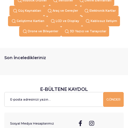
Robotik Ürünler
Sensörler
Devre Elemanları
Güç Kaynakları
Araç ve Gereçler
Elektronik Kartlar
Geliştirme Kartları
LCD ve Display
Kablosuz İletişim
Drone ve Bileşenler
3D Yazıcı ve Tarayıcılar
Son İnceledikleriniz
E-BÜLTENE KAYDOL
GÖNDER
Sosyal Medya Hesaplarımız