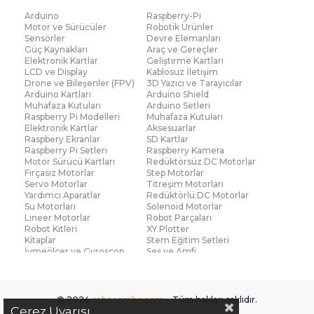
Arduino
Raspberry-Pi
Motor ve Sürücüler
Robotik Ürünler
Sensörler
Devre Elemanları
Güç Kaynakları
Araç ve Gereçler
Elektronik Kartlar
Geliştirme Kartları
LCD ve Display
Kablosuz İletişim
Drone ve Bileşenler (FPV)
3D Yazıcı ve Tarayıcılar
Arduino Kartları
Arduino Shield
Muhafaza Kutuları
Arduino Setleri
Raspberry Pi Modelleri
Muhafaza Kutuları
Elektronik Kartlar
Aksesuarlar
Raspbery Ekranlar
SD Kartlar
Raspberry Pi Setleri
Raspberry Kamera
Motor Sürücü Kartları
Redüktörsüz DC Motorlar
Fırçasız Motorlar
Step Motorlar
Servo Motorlar
Titreşim Motorları
Yardımcı Aparatlar
Redüktörlü DC Motorlar
Su Motorları
Solenoid Motorlar
Lineer Motorlar
Robot Parçaları
Robot Kitleri
XY Plotter
Kitaplar
Stem Eğitim Setleri
İvmeölçer ve Gyroscop
Ses ve Amfi
Su Seviye ve Yağmur
Parmak İzi Modülleri
Sensörü
Çoklu Sensör Kartları (IMU)
Medikal
Voltaj ve Akım
Titreşim
© 2024
robocombo.com
- Tüm hakları saklıdır.
Basınç ve Kuvvet
Gaz
Çerez Uyarısı