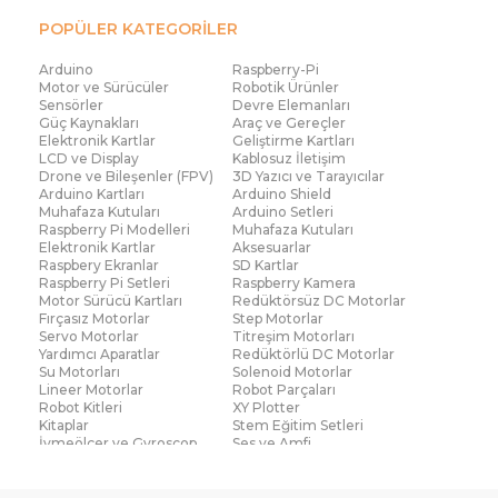
POPÜLER KATEGORİLER
Arduino
Raspberry-Pi
Motor ve Sürücüler
Robotik Ürünler
Sensörler
Devre Elemanları
Güç Kaynakları
Araç ve Gereçler
Elektronik Kartlar
Geliştirme Kartları
LCD ve Display
Kablosuz İletişim
Drone ve Bileşenler (FPV)
3D Yazıcı ve Tarayıcılar
Arduino Kartları
Arduino Shield
Muhafaza Kutuları
Arduino Setleri
Raspberry Pi Modelleri
Muhafaza Kutuları
Elektronik Kartlar
Aksesuarlar
Raspbery Ekranlar
SD Kartlar
Raspberry Pi Setleri
Raspberry Kamera
Motor Sürücü Kartları
Redüktörsüz DC Motorlar
Fırçasız Motorlar
Step Motorlar
Servo Motorlar
Titreşim Motorları
Yardımcı Aparatlar
Redüktörlü DC Motorlar
Su Motorları
Solenoid Motorlar
Lineer Motorlar
Robot Parçaları
Robot Kitleri
XY Plotter
Kitaplar
Stem Eğitim Setleri
İvmeölçer ve Gyroscop
Ses ve Amfi
Su Seviye ve Yağmur
Parmak İzi Modülleri
Sensörü
Çoklu Sensör Kartları (IMU)
Medikal