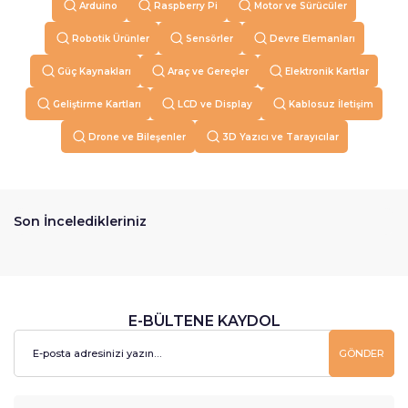
Arduino
Raspberry Pi
Motor ve Sürücüler
Robotik Ürünler
Sensörler
Devre Elemanları
Güç Kaynakları
Araç ve Gereçler
Elektronik Kartlar
Geliştirme Kartları
LCD ve Display
Kablosuz İletişim
Drone ve Bileşenler
3D Yazıcı ve Tarayıcılar
Son İnceledikleriniz
E-BÜLTENE KAYDOL
GÖNDER