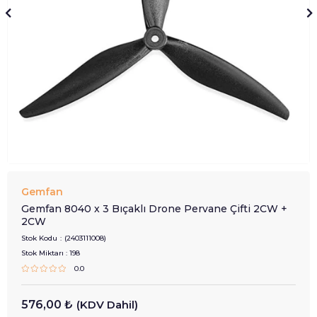
Gemfan
Gemfan 8040 x 3 Bıçaklı Drone Pervane Çifti 2CW +
2CW
Stok Kodu
(2403111008)
Stok Miktarı
:
198
0.0
576,00 ₺
(KDV Dahil)