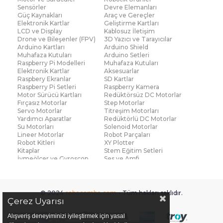
Sensörler
Devre Elemanları
Güç Kaynakları
Araç ve Gereçler
Elektronik Kartlar
Geliştirme Kartları
LCD ve Display
Kablosuz İletişim
Drone ve Bileşenler (FPV)
3D Yazıcı ve Tarayıcılar
Arduino Kartları
Arduino Shield
Muhafaza Kutuları
Arduino Setleri
Raspberry Pi Modelleri
Muhafaza Kutuları
Elektronik Kartlar
Aksesuarlar
Raspbery Ekranlar
SD Kartlar
Raspberry Pi Setleri
Raspberry Kamera
Motor Sürücü Kartları
Redüktörsüz DC Motorlar
Fırçasız Motorlar
Step Motorlar
Servo Motorlar
Titreşim Motorları
Yardımcı Aparatlar
Redüktörlü DC Motorlar
Su Motorları
Solenoid Motorlar
Lineer Motorlar
Robot Parçaları
Robot Kitleri
XY Plotter
Kitaplar
Stem Eğitim Setleri
İvmeölçer ve Gyroscop
Ses ve Amfi
Su Seviye ve Yağmur
Parmak İzi Modülleri
Sensörü
Çoklu Sensör Kartları (IMU)
Medikal
Voltaj ve Akım
Titreşim
© 2024
robocombo.com
- Tüm hakları saklıdır.
Basınç ve Kuvvet
Gaz
Çerez Uyarısı
Manyetik ve Hall Effect
Işık ve Renk
Mesafe, Çizgi ve Hareket
Sıcaklık ve Nem
Alışveriş deneyiminizi iyileştirmek için yasal
Ateş Algılayıcı
Ağırlık