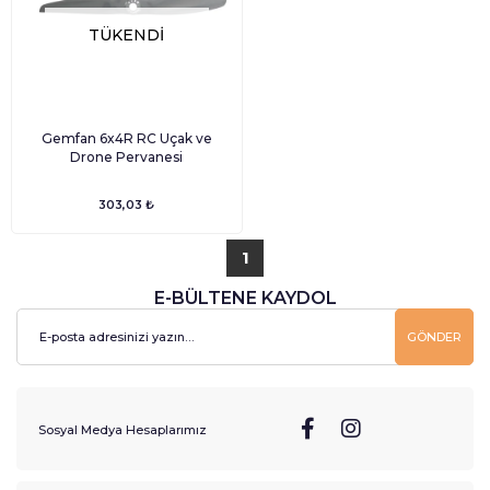
TÜKENDI
Gemfan 6x4R RC Uçak ve
Drone Pervanesi
303,03 ₺
1
E-BÜLTENE KAYDOL
GÖNDER
Sosyal Medya Hesaplarımız