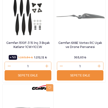
Gemfan 1510F-3 15 İnç 3 Bıçak
Gemfan 6X6E Vortex RC Uçak
Katlanır 1CW+1CCW
ve Drone Pervanesi
%5
1.269,84 ₺
1.212,12 ₺
303,03 ₺
SEPETE EKLE
SEPETE EKLE