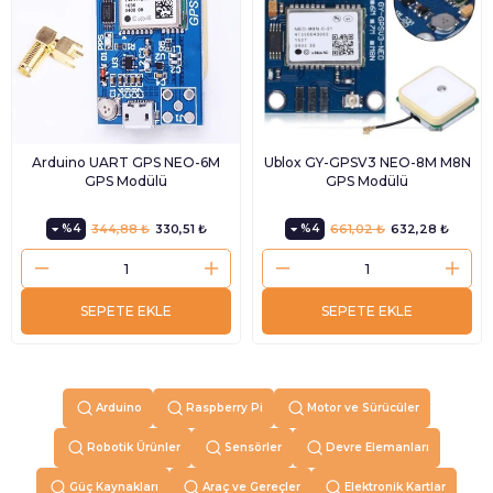
Arduino UART GPS NEO-6M
Ublox GY-GPSV3 NEO-8M M8N
GPS Modülü
GPS Modülü
%4
344,88 ₺
330,51 ₺
%4
661,02 ₺
632,28 ₺
SEPETE EKLE
SEPETE EKLE
Arduino
Raspberry Pi
Motor ve Sürücüler
Robotik Ürünler
Sensörler
Devre Elemanları
Güç Kaynakları
Araç ve Gereçler
Elektronik Kartlar