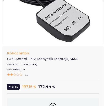
Robocombo
GPS Anteni - 3 V, Manyetik Montajlı, SMA
Stok Kodu
(2204070008)
Stok Miktarı
:
0
2.0
197,16 ₺
172,44 ₺
13