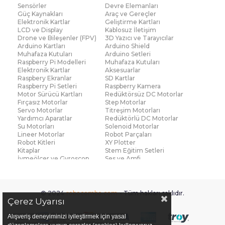
Sensörler
Devre Elemanları
Güç Kaynakları
Araç ve Gereçler
Elektronik Kartlar
Geliştirme Kartları
LCD ve Display
Kablosuz İletişim
Drone ve Bileşenler (FPV)
3D Yazıcı ve Tarayıcılar
Arduino Kartları
Arduino Shield
Muhafaza Kutuları
Arduino Setleri
Raspberry Pi Modelleri
Muhafaza Kutuları
Elektronik Kartlar
Aksesuarlar
Raspbery Ekranlar
SD Kartlar
Raspberry Pi Setleri
Raspberry Kamera
Motor Sürücü Kartları
Redüktörsüz DC Motorlar
Fırçasız Motorlar
Step Motorlar
Servo Motorlar
Titreşim Motorları
Yardımcı Aparatlar
Redüktörlü DC Motorlar
Su Motorları
Solenoid Motorlar
Lineer Motorlar
Robot Parçaları
Robot Kitleri
XY Plotter
Kitaplar
Stem Eğitim Setleri
İvmeölçer ve Gyroscop
Ses ve Amfi
Su Seviye ve Yağmur
Parmak İzi Modülleri
Sensörü
Çoklu Sensör Kartları (IMU)
Medikal
Voltaj ve Akım
Titreşim
© 2024
robocombo.com
- Tüm hakları saklıdır.
Basınç ve Kuvvet
Gaz
Çerez Uyarısı
Manyetik ve Hall Effect
Işık ve Renk
Mesafe, Çizgi ve Hareket
Sıcaklık ve Nem
Alışveriş deneyiminizi iyileştirmek için yasal
Ateş Algılayıcı
Ağırlık