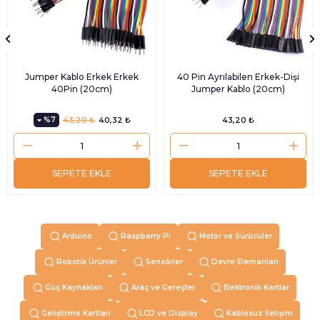
Jumper Kablo Erkek Erkek
40 Pin Ayrılabilen Erkek-Dişi
40Pin (20cm)
Jumper Kablo (20cm)
%7
43,20 ₺
40,32 ₺
43,20 ₺
SEPETE EKLE
SEPETE EKLE
Arduino
Raspberry Pi
Motor ve Sürücüler
Robotik Ürünler
Sensörler
Devre Elemanları
Güç Kaynakları
Araç ve Gereçler
Elektronik Kartlar
Geliştirme Kartları
LCD ve Display
Kablosuz İletişim