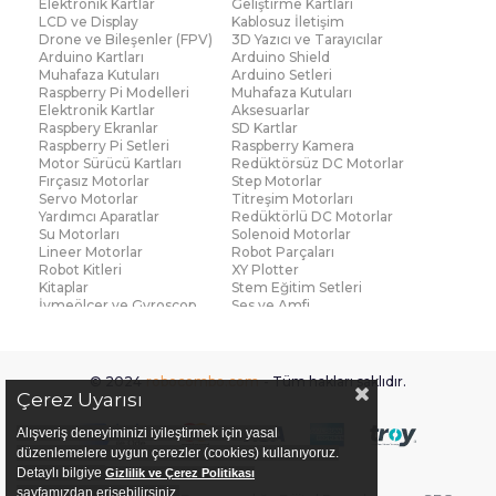
Elektronik Kartlar
Geliştirme Kartları
LCD ve Display
Kablosuz İletişim
Drone ve Bileşenler (FPV)
3D Yazıcı ve Tarayıcılar
Arduino Kartları
Arduino Shield
Muhafaza Kutuları
Arduino Setleri
Raspberry Pi Modelleri
Muhafaza Kutuları
Elektronik Kartlar
Aksesuarlar
Raspbery Ekranlar
SD Kartlar
Raspberry Pi Setleri
Raspberry Kamera
Motor Sürücü Kartları
Redüktörsüz DC Motorlar
Fırçasız Motorlar
Step Motorlar
Servo Motorlar
Titreşim Motorları
Yardımcı Aparatlar
Redüktörlü DC Motorlar
Su Motorları
Solenoid Motorlar
Lineer Motorlar
Robot Parçaları
Robot Kitleri
XY Plotter
Kitaplar
Stem Eğitim Setleri
İvmeölçer ve Gyroscop
Ses ve Amfi
Su Seviye ve Yağmur
Parmak İzi Modülleri
Sensörü
Çoklu Sensör Kartları (IMU)
Medikal
Voltaj ve Akım
Titreşim
© 2024
robocombo.com
- Tüm hakları saklıdır.
Basınç ve Kuvvet
Gaz
Çerez Uyarısı
Manyetik ve Hall Effect
Işık ve Renk
Mesafe, Çizgi ve Hareket
Sıcaklık ve Nem
Alışveriş deneyiminizi iyileştirmek için yasal
Ateş Algılayıcı
Ağırlık
düzenlemelere uygun çerezler (cookies) kullanıyoruz.
Diğer Sensörler
Sigortalar
Detaylı bilgiye
Gizlilik ve Çerez Politikası
PCB Levha ve Bakır
Fan ve Soğutucular
sayfamızdan erişebilirsiniz.