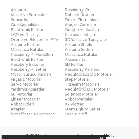
Arduino
Raspberry-Pi
Motor ve Sürücüler
Robotik Ürünler
Sensörler
Devre Elemanları
Güç Kaynakları
Araç ve Gereçler
Elektronik Kartlar
Geliştirme Kartları
LCD ve Display
Kablosuz İletişim
Drone ve Bileşenler (FPV)
3D Yazıcı ve Tarayıcılar
Arduino Kartları
Arduino Shield
Muhafaza Kutuları
Arduino Setleri
Raspberry Pi Modelleri
Muhafaza Kutuları
Elektronik Kartlar
Aksesuarlar
Raspbery Ekranlar
SD Kartlar
Raspberry Pi Setleri
Raspberry Kamera
Motor Sürücü Kartları
Redüktörsüz DC Motorlar
Fırçasız Motorlar
Step Motorlar
Servo Motorlar
Titreşim Motorları
Yardımcı Aparatlar
Redüktörlü DC Motorlar
Su Motorları
Solenoid Motorlar
Lineer Motorlar
Robot Parçaları
Robot Kitleri
XY Plotter
Kitaplar
Stem Eğitim Setleri
İvmeölçer ve Gyroscop
Ses ve Amfi
Su Seviye ve Yağmur
Parmak İzi Modülleri
Sensörü
Çoklu Sensör Kartları (IMU)
Medikal
Voltaj ve Akım
Titreşim
© 2024
robocombo.com
- Tüm hakları saklıdır.
Basınç ve Kuvvet
Gaz