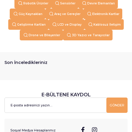
Robotik Ürünler
Sensörler
Devre Elemanları
Güç Kaynakları
Araç ve Gereçler
Elektronik Kartlar
Geliştirme Kartları
LCD ve Display
Kablosuz İletişim
Drone ve Bileşenler
3D Yazıcı ve Tarayıcılar
Son İnceledikleriniz
E-BÜLTENE KAYDOL
GÖNDER
Sosyal Medya Hesaplarımız