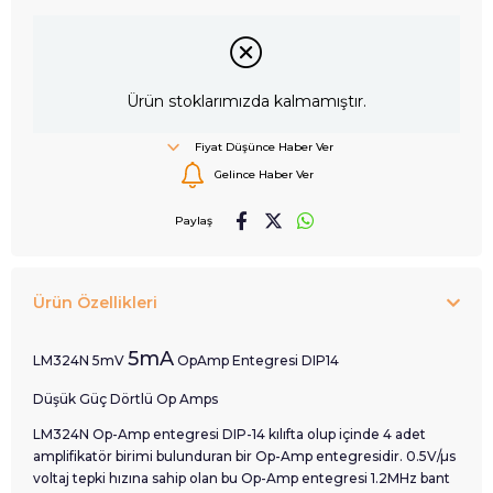
Ürün stoklarımızda kalmamıştır.
Fiyat Düşünce Haber Ver
Gelince Haber Ver
Paylaş
Ürün Özellikleri
5mA
LM324N 5mV
OpAmp Entegresi DIP14
Düşük Güç Dörtlü Op Amps
LM324N Op-Amp entegresi DIP-14 kılıfta olup içinde 4 adet
amplifikatör birimi bulunduran bir Op-Amp entegresidir. 0.5V/µs
voltaj tepki hızına sahip olan bu Op-Amp entegresi 1.2MHz bant