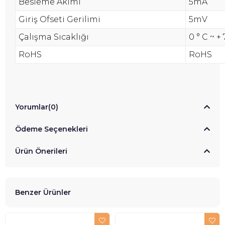
Besleme Akımı
5mA
Giriş Ofseti Gerilimi
5mV
Çalışma Sıcaklığı
0 ° C ~ + 
RoHS
RoHS
Yorumlar
(0)
Ödeme Seçenekleri
Ürün Önerileri
Benzer Ürünler