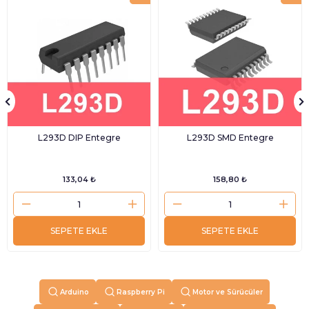
L293D DIP Entegre
L293D SMD Entegre
133,04 ₺
158,80 ₺
SEPETE EKLE
SEPETE EKLE
Arduino
Raspberry Pi
Motor ve Sürücüler