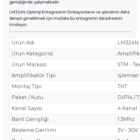
genişliğinde çalışmaktadır.
LM324N OpAmp Entegresinin fonksiyonlarını ve işlevlerini daha
detaylı görebilmek için mutlaka bu entegrenin datasheetini
inceleyin.
Ürün Adı
LM324N
Ürün Kategorisi
Amplifik
Ürün Markası
STM - Te
Amplifikatör Tipi
İşlemsel
Montaj Tipi
THT
Paket / Kutu
DIP14 / 
Kanal Sayısı
4 Kanal
Bant Genişliği
1.3Mhz
Besleme Gerilimi
3V - 30V