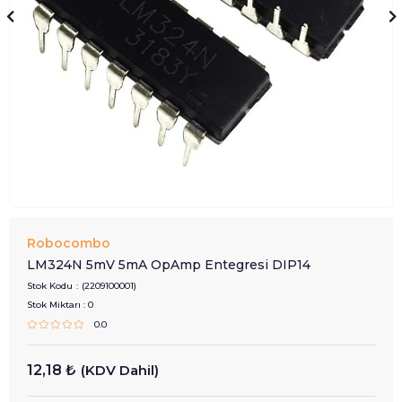
Robocombo
LM324N 5mV 5mA OpAmp Entegresi DIP14
Stok Kodu
(2209100001)
Stok Miktarı
:
0
0.0
12,18 ₺
(KDV Dahil)