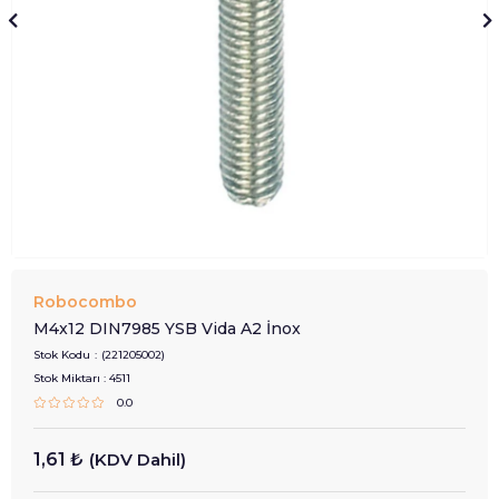
Robocombo
M4x12 DIN7985 YSB Vida A2 İnox
Stok Kodu
(221205002)
Stok Miktarı
:
4511
0.0
1,61 ₺
(KDV Dahil)