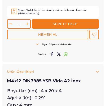
5
saat
57
dakika içinde sipariş verirseniz
bugün
kargoda!
(Haftasonu hariç)
Fiyat Düşünce Haber Ver
Paylaş
Ürün Özellikleri
M4x12 DIN7985 YSB Vida A2 İnox
Boyutlar (cm) : 4 x 20 x 4
Ağırlık (Kg) : 0.291
Çap : 4 mm