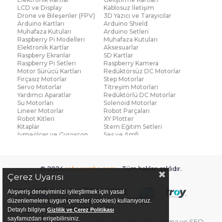
LCD ve Display
Kablosuz İletişim
Drone ve Bileşenler (FPV)
3D Yazıcı ve Tarayıcılar
Arduino Kartları
Arduino Shield
Muhafaza Kutuları
Arduino Setleri
Raspberry Pi Modelleri
Muhafaza Kutuları
Elektronik Kartlar
Aksesuarlar
Raspbery Ekranlar
SD Kartlar
Raspberry Pi Setleri
Raspberry Kamera
Motor Sürücü Kartları
Redüktörsüz DC Motorlar
Fırçasız Motorlar
Step Motorlar
Servo Motorlar
Titreşim Motorları
Yardımcı Aparatlar
Redüktörlü DC Motorlar
Su Motorları
Solenoid Motorlar
Lineer Motorlar
Robot Parçaları
Robot Kitleri
XY Plotter
Kitaplar
Stem Eğitim Setleri
İvmeölçer ve Gyroscop
Ses ve Amfi
Su Seviye ve Yağmur
Parmak İzi Modülleri
Sensörü
Çoklu Sensör Kartları (IMU)
Medikal
Voltaj ve Akım
Titreşim
© 2024
robocombo.com
- Tüm hakları saklıdır.
Basınç ve Kuvvet
Gaz
Çerez Uyarısı
Manyetik ve Hall Effect
Işık ve Renk
Mesafe, Çizgi ve Hareket
Sıcaklık ve Nem
Alışveriş deneyiminizi iyileştirmek için yasal
Ateş Algılayıcı
Ağırlık
düzenlemelere uygun çerezler (cookies) kullanıyoruz.
Diğer Sensörler
Sigortalar
Detaylı bilgiye
Gizlilik ve Çerez Politikası
PCB Levha ve Bakır
Fan ve Soğutucular
sayfamızdan erişebilirsiniz.
Bu sitenin
E-ticaret Danışmanlığı
,
Dijital Pazarlama
ve
SEO
Plaketler