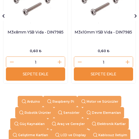
M3x8mm YSB Vida - DIN7985
M3x10mm YSB Vida - DIN7985
0,60 ₺
0,60 ₺
SEPETE EKLE
SEPETE EKLE
Arduino
Raspberry Pi
Motor ve Sürücüler
Robotik Ürünler
Sensörler
Devre Elemanları
Güç Kaynakları
Araç ve Gereçler
Elektronik Kartlar
Geliştirme Kartları
LCD ve Display
Kablosuz İletişim