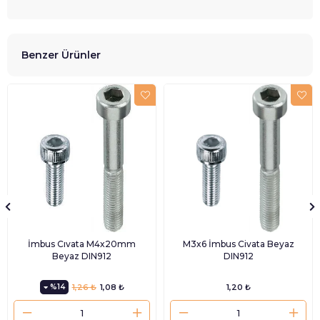
Benzer Ürünler
İmbus Cıvata M4x20mm
M3x6 İmbus Civata Beyaz
Beyaz DIN912
DIN912
%14
1,26 ₺
1,08 ₺
1,20 ₺