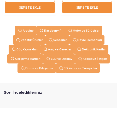
SEPETE EKLE
SEPETE EKLE
Arduino
Raspberry Pi
Motor ve Sürücüler
Robotik Ürünler
Sensörler
Devre Elemanları
Güç Kaynakları
Araç ve Gereçler
Elektronik Kartlar
Geliştirme Kartları
LCD ve Display
Kablosuz İletişim
Drone ve Bileşenler
3D Yazıcı ve Tarayıcılar
Son İnceledikleriniz