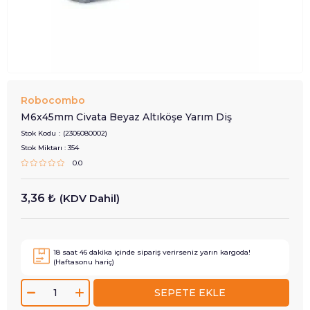
Robocombo
M6x45mm Civata Beyaz Altıköşe Yarım Diş
Stok Kodu
(2306080002)
Stok Miktarı
:
354
0.0
3,36 ₺
(KDV Dahil)
18
saat
46
dakika içinde sipariş verirseniz
yarın
kargoda!
(Haftasonu hariç)