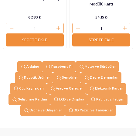
Modülü Kartı
67,83 ₺
54,15 ₺
SEPETE EKLE
SEPETE EKLE
Arduino
Raspberry Pi
Motor ve Sürücüler
Robotik Ürünler
Sensörler
Devre Elemanları
Güç Kaynakları
Araç ve Gereçler
Elektronik Kartlar
Geliştirme Kartları
LCD ve Display
Kablosuz İletişim
Drone ve Bileşenler
3D Yazıcı ve Tarayıcılar