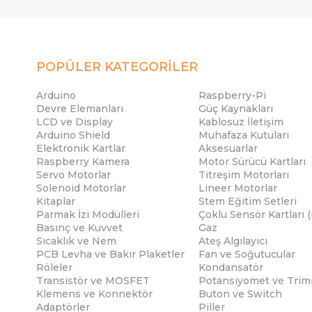
POPÜLER KATEGORİLER
Arduino
Raspberry-Pi
Devre Elemanları
Güç Kaynakları
LCD ve Display
Kablosuz İletişim
Arduino Shield
Muhafaza Kutuları
Elektronik Kartlar
Aksesuarlar
Raspberry Kamera
Motor Sürücü Kartları
Servo Motorlar
Titreşim Motorları
Solenoid Motorlar
Lineer Motorlar
Kitaplar
Stem Eğitim Setleri
Parmak İzi Modülleri
Çoklu Sensör Kartları 
Basınç ve Kuvvet
Gaz
Sıcaklık ve Nem
Ateş Algılayıcı
PCB Levha ve Bakır Plaketler
Fan ve Soğutucular
Röleler
Kondansatör
Transistör ve MOSFET
Potansiyomet ve Trim
Klemens ve Konnektör
Buton ve Switch
Adaptörler
Piller