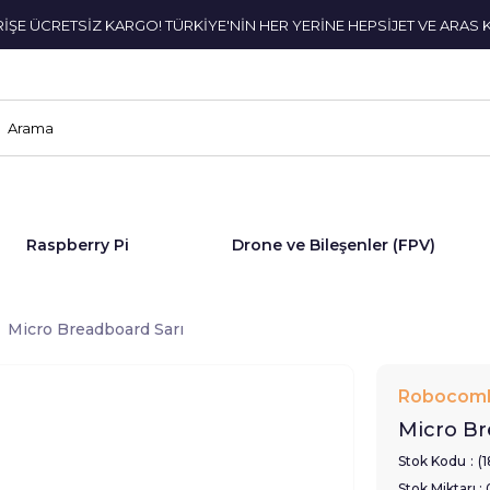
ERİŞE ÜCRETSİZ KARGO! TÜRKİYE'NİN HER YERİNE HEPSİJET VE ARAS 
Raspberry Pi
Drone ve Bileşenler (FPV)
Micro Breadboard Sarı
Robocom
Micro Br
Stok Kodu
(
Stok Miktarı
: