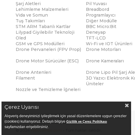
Şarj Aletleri
Pil Yuvası
Lehimleme Malzemeleri
Breadbord
Vida ve Somun
Programlayıcı
Tuş Takımları
Diğer Modülle
STM ARM Tabanlı Kartlar
BBC Micro:Bit
Lilypad Giyilebilir Teknoloji
Deneyap
Oled
TFT-LCD
GSM ve GPS Modülleri
Wi-Fi ve IOT Ürünleri
Drone Pervaneleri (FPV Prop)
Drone Motorları
Drone Motor Sürücüler (ESC)
Drone Kameraları
Drone Antenleri
Drone Lipo Pil Şarj Ale
Filament
3D Yazıcı Elektronik K
Üniteler
Nozzle ve Temizleme İğneleri
Çerez Uyarısı
Alışveriş deneyiminizi iyileştirmek için yasal düzenlemelere uygun çerezler
(cookies) kullanıyoruz. Detaylı bilgiye
Gizlilik ve Çerez Politikası
sayfamızdan erişebilirsiniz.
© 2024
robocombo.com
- Tüm hakları saklıdır.