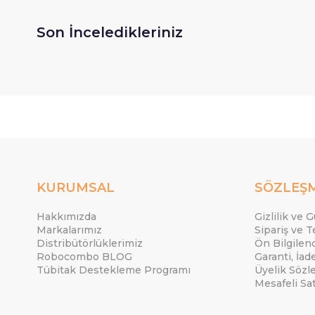
Son İnceledikleriniz
KURUMSAL
SÖZLEŞ
Hakkımızda
Gizlilik ve 
Markalarımız
Sipariş ve T
Distribütörlüklerimiz
Ön Bilgile
Robocombo BLOG
Garanti, İad
Tübitak Destekleme Programı
Üyelik Sözl
Mesafeli Sa