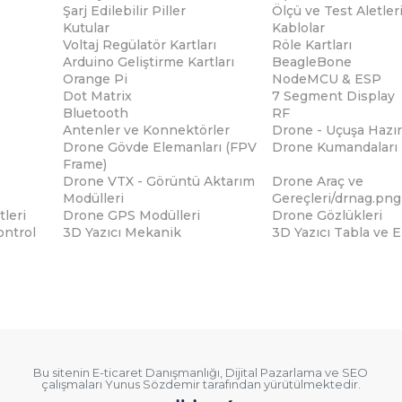
Şarj Edilebilir Piller
Ölçü ve Test Aletler
Kutular
Kablolar
Voltaj Regülatör Kartları
Röle Kartları
Arduino Geliştirme Kartları
BeagleBone
Orange Pi
NodeMCU & ESP
Dot Matrix
7 Segment Display
Bluetooth
RF
Antenler ve Konnektörler
Drone - Uçuşa Hazır
Drone Gövde Elemanları (FPV
Drone Kumandaları
Frame)
Drone VTX - Görüntü Aktarım
Drone Araç ve
Modülleri
Gereçleri/drnag.png
tleri
Drone GPS Modülleri
Drone Gözlükleri
ontrol
3D Yazıcı Mekanik
3D Yazıcı Tabla ve 
Bu sitenin
E-ticaret Danışmanlığı
,
Dijital Pazarlama
ve
SEO
çalışmaları
Yunus Sözdemir
tarafından yürütülmektedir.