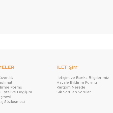
MELER
İLETİŞİM
Güvenlik
İletişim ve Banka Bilgilerimiz
eslimat
Havale Bildirim Formu
ndirme Formu
Kargom Nerede
e, İptal ve Değişim
Sık Sorulan Sorular
eşmesi
tış Sözleşmesi