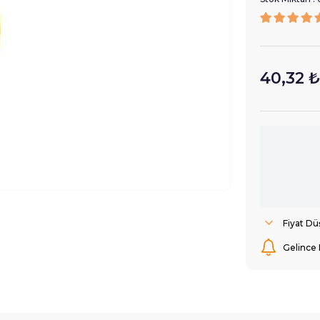
40,32 ₺
Fiyat D
Gelince 