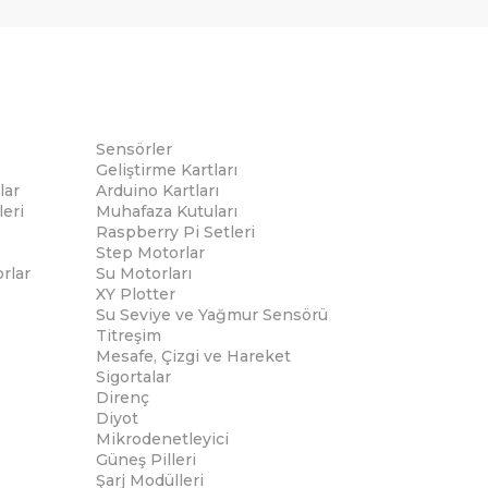
Sensörler
Geliştirme Kartları
lar
Arduino Kartları
eri
Muhafaza Kutuları
Raspberry Pi Setleri
Step Motorlar
rlar
Su Motorları
XY Plotter
Su Seviye ve Yağmur Sensörü
Titreşim
Mesafe, Çizgi ve Hareket
Sigortalar
Direnç
Diyot
Mikrodenetleyici
Güneş Pilleri
Şarj Modülleri