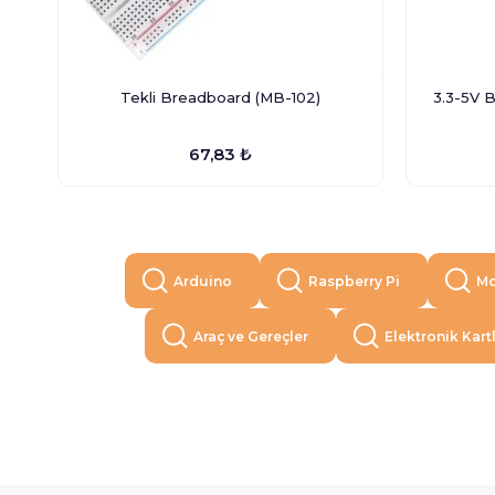
Tekli Breadboard (MB-102)
3.3-5V 
67,83 ₺
Arduino
Raspberry Pi
Mo
Araç ve Gereçler
Elektronik Kart