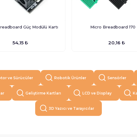
Breadboard Güç Modülü Kartı
Micro Breadboard 170 
54,15 ₺
20,16 ₺
tor ve Sürücüler
Robotik Ürünler
Sensörler
lar
Geliştirme Kartları
LCD ve Display
Ka
3D Yazıcı ve Tarayıcılar