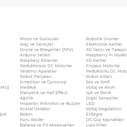
Motor ve Sürücüler
Robotik Ürünler
Araç ve Gereçler
Elektronik Kartlar
Drone ve Bileşenler (FPV)
3D Yazıcı ve Tarayıcı
Arduino Setleri
Raspberry Pi Modell
Raspbery Ekranlar
SD Kartlar
Redüktörsüz DC Motorlar
Fırçasız Motorlar
Yardımcı Aparatlar
Redüktörlü DC Moto
Robot Parçaları
Robot Kitleri
İvmeölçer ve Gyroscop
Ses ve Amfi
(IMU)
Medikal
Voltaj ve Akım
Manyetik ve Hall Effect
Işık ve Renk
Ağırlık
Diğer Sensörler
Hoparlör, Mikrofon ve Buzzer
LED
Kristal Osilator
Voltaj Regülatörü
pot
Bobin
Entegre
Kuru Aküler
DC Güç Kaynakları
Batarya ve Pil Aksesuarları
Lipo Piller