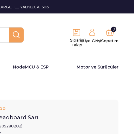
KARGO İLE YALNIZCA 150₺
0
Sipariş
Üye Girişi
Sepetim
Takip
NodeMCU & ESP
Motor ve Sürücüler
bo
eadboard Sarı
1805280202)
0