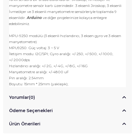
manyometre sensör kartı üzerindedir. 3 eksenli Jiroskop, 3 eksenli
İvmeölçer ve 3 eksenli manyetometre sensörleriyle toplamda 9
eksenlidir.
Arduino
ve diğer projelerinize kolayca entegre
edebilirsiniz.
MPU-9250 modülü (3 eksenli hızlandırıcı, 3 eksen gyro ve 3 eksen
manyetometre)
MPU9250: Güç voltaj: 3 ~ 5 V
İletişim modu: I2C/SPI; Gyro aralığı: +/-250, +/-500, +/-1000,
+/-2000dps
Hızlandırıcı aralığı: +/-2G, +/-4G, +/-8G, +/-16G
Manyetometre aralığı: +/-4800 uF
Pin aralığı: 2.54mm
Boyutu: 15mm * 25mm (yaklaşık);
Yorumlar
(0)
Ödeme Seçenekleri
Ürün Önerileri