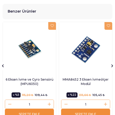
Benzer Ürünler
6 Eksen İvme ve Gyro Sensörü
MMA8452 3 Eksen İvmeölçer
(MPU6050)
Modül
%5
115,20 ₺
109,44 ₺
%22
135,66 ₺
105,45 ₺
SEPETE EKLE
SEPETE EKLE