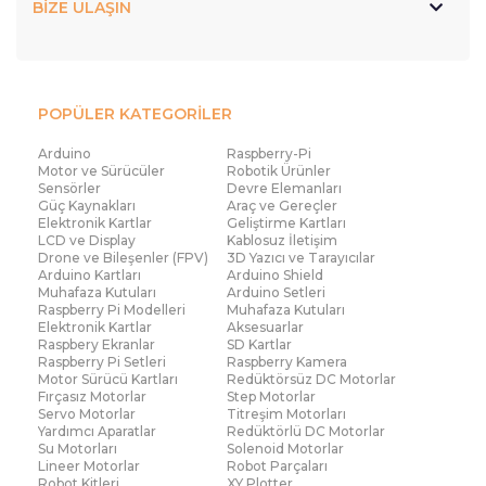
BİZE ULAŞIN
POPÜLER KATEGORİLER
Arduino
Raspberry-Pi
Motor ve Sürücüler
Robotik Ürünler
Sensörler
Devre Elemanları
Güç Kaynakları
Araç ve Gereçler
Elektronik Kartlar
Geliştirme Kartları
LCD ve Display
Kablosuz İletişim
Drone ve Bileşenler (FPV)
3D Yazıcı ve Tarayıcılar
Arduino Kartları
Arduino Shield
Muhafaza Kutuları
Arduino Setleri
Raspberry Pi Modelleri
Muhafaza Kutuları
Elektronik Kartlar
Aksesuarlar
Raspbery Ekranlar
SD Kartlar
Raspberry Pi Setleri
Raspberry Kamera
Motor Sürücü Kartları
Redüktörsüz DC Motorlar
Fırçasız Motorlar
Step Motorlar
Servo Motorlar
Titreşim Motorları
Yardımcı Aparatlar
Redüktörlü DC Motorlar
Su Motorları
Solenoid Motorlar
Lineer Motorlar
Robot Parçaları
Robot Kitleri
XY Plotter