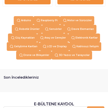
Arduino
Raspberry Pi
Motor ve Sürücüler
Robotik Ürünler
Sensörler
Devre Elemanları
Güç Kaynakları
Araç ve Gereçler
Elektronik Kartlar
Geliştirme Kartları
LCD ve Display
Kablosuz İletişim
Drone ve Bileşenler
3D Yazıcı ve Tarayıcılar
Son İnceledikleriniz
E-BÜLTENE KAYDOL