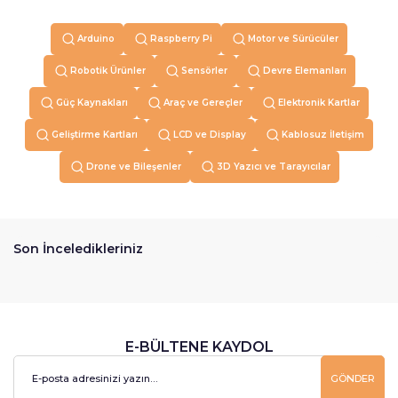
Arduino
Raspberry Pi
Motor ve Sürücüler
Robotik Ürünler
Sensörler
Devre Elemanları
Güç Kaynakları
Araç ve Gereçler
Elektronik Kartlar
Geliştirme Kartları
LCD ve Display
Kablosuz İletişim
Drone ve Bileşenler
3D Yazıcı ve Tarayıcılar
Son İnceledikleriniz
E-BÜLTENE KAYDOL
GÖNDER