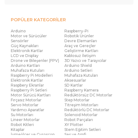
POPÜLER KATEGORİLER
Arduino
Raspberry-Pi
Motor ve Sürücüler
Robotik Ürünler
Sensörler
Devre Elemanları
Güç Kaynakları
Araç ve Gereçler
Elektronik Kartlar
Geliştirme Kartları
LCD ve Display
Kablosuz İletişim
Drone ve Bileşenler (FPV)
3D Yazıcı ve Tarayıcılar
Arduino Kartları
Arduino Shield
Muhafaza Kutuları
Arduino Setleri
Raspberry Pi Modelleri
Muhafaza Kutuları
Elektronik Kartlar
Aksesuarlar
Raspbery Ekranlar
SD Kartlar
Raspberry Pi Setleri
Raspberry Kamera
Motor Sürücü Kartları
Redüktörsüz DC Motorlar
Fırçasız Motorlar
Step Motorlar
Servo Motorlar
Titreşim Motorları
Yardımcı Aparatlar
Redüktörlü DC Motorlar
Su Motorları
Solenoid Motorlar
Lineer Motorlar
Robot Parçaları
Robot Kitleri
XY Plotter
Kitaplar
Stem Eğitim Setleri
İvmeölçer ve Gyroscop
Ses ve Amfi