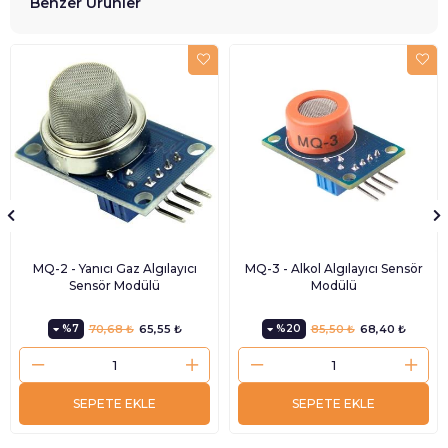
Benzer Ürünler
MQ-2 - Yanıcı Gaz Algılayıcı
MQ-3 - Alkol Algılayıcı Sensör
Sensör Modülü
Modülü
%7
70,68 ₺
65,55 ₺
%20
85,50 ₺
68,40 ₺
SEPETE EKLE
SEPETE EKLE