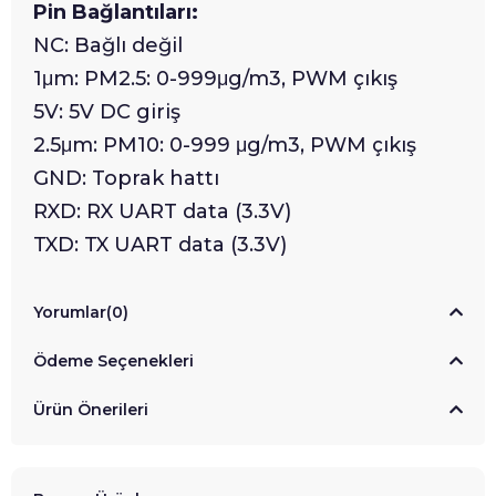
Pin Bağlantıları:
NC: Bağlı değil
1μm: PM2.5: 0-999μg/m3, PWM çıkış
5V: 5V DC giriş
2.5μm: PM10: 0-999 μg/m3, PWM çıkış
GND: Toprak hattı
RXD: RX UART data (3.3V)
TXD: TX UART data (3.3V)
Yorumlar
(0)
Ödeme Seçenekleri
Ürün Önerileri