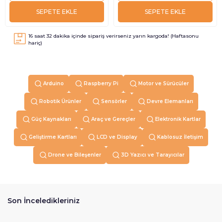
SEPETE EKLE
SEPETE EKLE
16
saat
32
dakika içinde sipariş verirseniz
yarın
kargoda! (Haftasonu
hariç)
Arduino
Raspberry Pi
Motor ve Sürücüler
Robotik Ürünler
Sensörler
Devre Elemanları
Güç Kaynakları
Araç ve Gereçler
Elektronik Kartlar
Geliştirme Kartları
LCD ve Display
Kablosuz İletişim
Drone ve Bileşenler
3D Yazıcı ve Tarayıcılar
Son İnceledikleriniz