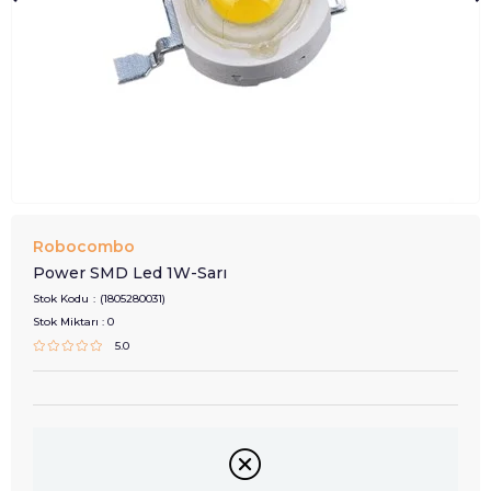
Robocombo
Power SMD Led 1W-Sarı
Stok Kodu
(1805280031)
Stok Miktarı
:
0
5.0