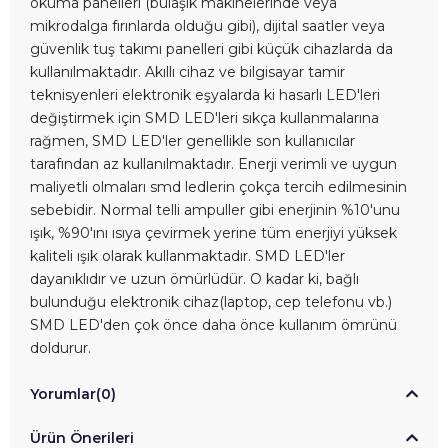
okuma panelleri (bulaşık makinelerinde veya
mikrodalga fırınlarda olduğu gibi), dijital saatler veya
güvenlik tuş takımı panelleri gibi küçük cihazlarda da
kullanılmaktadır. Akıllı cihaz ve bilgisayar tamir
teknisyenleri elektronik eşyalarda ki hasarlı LED'leri
değiştirmek için SMD LED'leri sıkça kullanmalarına
rağmen, SMD LED'ler genellikle son kullanıcılar
tarafından az kullanılmaktadır. Enerji verimli ve uygun
maliyetli olmaları smd ledlerin çokça tercih edilmesinin
sebebidir. Normal telli ampuller gibi enerjinin %10'unu
ışık, %90'ını ısıya çevirmek yerine tüm enerjiyi yüksek
kaliteli ışık olarak kullanmaktadır. SMD LED'ler
dayanıklıdır ve uzun ömürlüdür. O kadar ki, bağlı
bulunduğu elektronik cihaz(laptop, cep telefonu vb.)
SMD LED'den çok önce daha önce kullanım ömrünü
doldurur.
Yorumlar
(0)
Ürün Önerileri