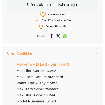
Ürün stoklarımızda kalmamıştır.
Favorilere Ekle
Fiyat Düşünce Haber Ver
Gelince Haber Ver
Paylaş
Ürün Özellikleri
Power SMD Led - Sarı 1 watt
Max . ileri Gerilim:
3.24V
Max . Ters Gerilim:
standard
Paket Tipi:
Yüzey Montaj
Max . ters akım:
Standard
Max . ileri Akım:
350MA
Model Numarası:
1w led