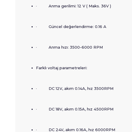
· Anma gerilimi: 12 V ( Maks. 36V )
· Güncel değerlendirme: 0.16 A
· Anma hızı: 3500-6000 RPM
Farklı voltaj parametreleri:
· DC 12V, akım 0.14A, hız 3500RPM
· DC 18V, akım 0.15A, hız 4500RPM
· DC 24V, akım 0.16A, hız 6000RPM