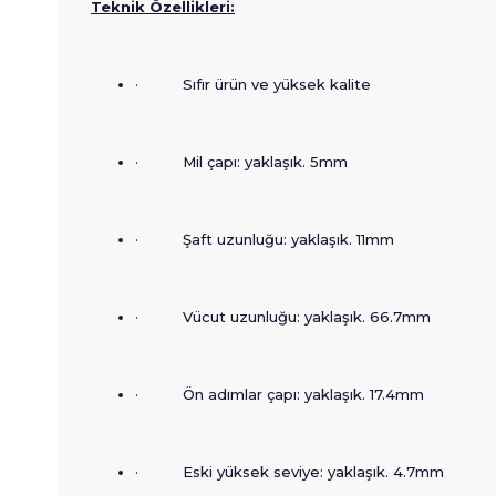
Teknik Özellikleri:
· Sıfır ürün ve yüksek kalite
· Mil çapı: yaklaşık. 5mm
· Şaft uzunluğu: yaklaşık. 11mm
· Vücut uzunluğu: yaklaşık. 66.7mm
· Ön adımlar çapı: yaklaşık. 17.4mm
· Eski yüksek seviye: yaklaşık. 4.7mm