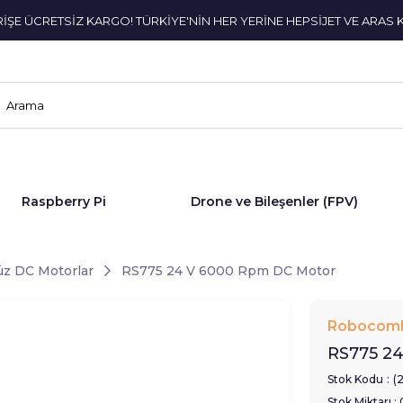
ERİŞE ÜCRETSİZ KARGO! TÜRKİYE'NİN HER YERİNE HEPSİJET VE ARAS 
Raspberry Pi
Drone ve Bileşenler (FPV)
z DC Motorlar
RS775 24 V 6000 Rpm DC Motor
Robocom
RS775 2
Stok Kodu
(
Stok Miktarı
: