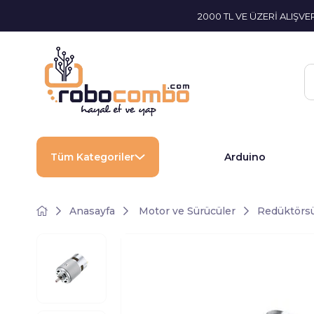
2000 TL VE ÜZERİ ALIŞV
Tüm Kategoriler
Arduino
Anasayfa
Motor ve Sürücüler
Redüktörsü