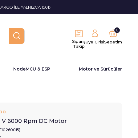
KARGO İLE YALNIZCA 150₺
0
Sipariş
Üye Girişi
Sepetim
Takip
NodeMCU & ESP
Motor ve Sürücüler
bo
4 V 6000 Rpm DC Motor
2110260015)
0