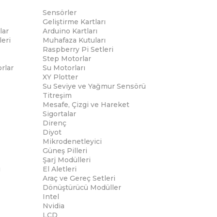
Sensörler
Geliştirme Kartları
lar
Arduino Kartları
eri
Muhafaza Kutuları
Raspberry Pi Setleri
Step Motorlar
rlar
Su Motorları
XY Plotter
Su Seviye ve Yağmur Sensörü
Titreşim
Mesafe, Çizgi ve Hareket
Sigortalar
Direnç
Diyot
Mikrodenetleyici
Güneş Pilleri
Şarj Modülleri
i
El Aletleri
Araç ve Gereç Setleri
Dönüştürücü Modüller
Intel
Nvidia
LCD