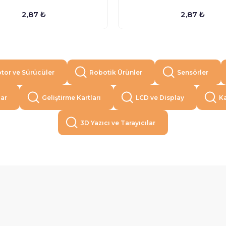
2,87 ₺
2,87 ₺
tor ve Sürücüler
Robotik Ürünler
Sensörler
lar
Geliştirme Kartları
LCD ve Display
Ka
3D Yazıcı ve Tarayıcılar