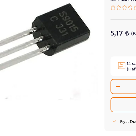
5,17 ₺
(K
14
s
(Haf
Fiyat D