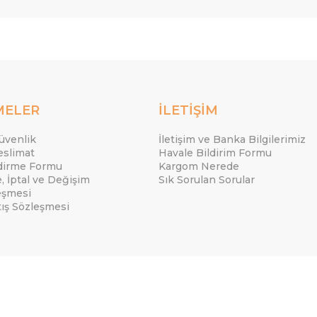
MELER
İLETİŞİM
Güvenlik
İletişim ve Banka Bilgilerimiz
eslimat
Havale Bildirim Formu
ndirme Formu
Kargom Nerede
e, İptal ve Değişim
Sık Sorulan Sorular
eşmesi
tış Sözleşmesi