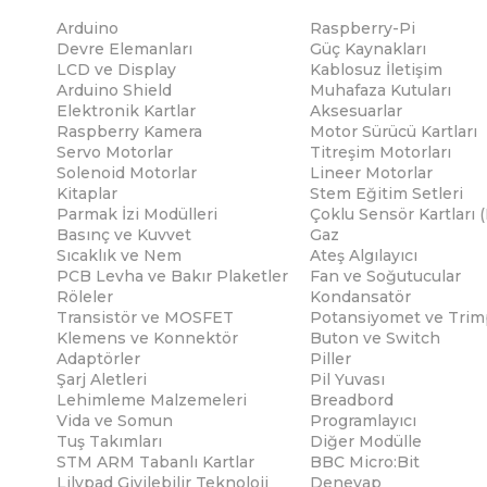
Arduino
Raspberry-Pi
Devre Elemanları
Güç Kaynakları
LCD ve Display
Kablosuz İletişim
Arduino Shield
Muhafaza Kutuları
Elektronik Kartlar
Aksesuarlar
Raspberry Kamera
Motor Sürücü Kartları
Servo Motorlar
Titreşim Motorları
Solenoid Motorlar
Lineer Motorlar
Kitaplar
Stem Eğitim Setleri
Parmak İzi Modülleri
Çoklu Sensör Kartları 
Basınç ve Kuvvet
Gaz
Sıcaklık ve Nem
Ateş Algılayıcı
PCB Levha ve Bakır Plaketler
Fan ve Soğutucular
Röleler
Kondansatör
Transistör ve MOSFET
Potansiyomet ve Trim
Klemens ve Konnektör
Buton ve Switch
Adaptörler
Piller
Şarj Aletleri
Pil Yuvası
Lehimleme Malzemeleri
Breadbord
Vida ve Somun
Programlayıcı
Tuş Takımları
Diğer Modülle
STM ARM Tabanlı Kartlar
BBC Micro:Bit
Lilypad Giyilebilir Teknoloji
Deneyap