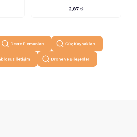
2,87 ₺
Devre Elemanları
Güç Kaynakları
blosuz İletişim
Drone ve Bileşenler