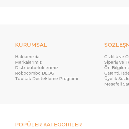
KURUMSAL
SÖZLEŞ
Hakkımızda
Gizlilik ve 
Markalarımız
Sipariş ve T
Distribütörlüklerimiz
Ön Bilgile
Robocombo BLOG
Garanti, İad
Tübitak Destekleme Programı
Üyelik Sözl
Mesafeli Sa
POPÜLER KATEGORİLER