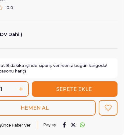
0.0
DV Dahil)
aat
8
dakika içinde sipariş verirseniz
bugün
kargoda!
tasonu hariç)
Paylaş
üşünce Haber Ver