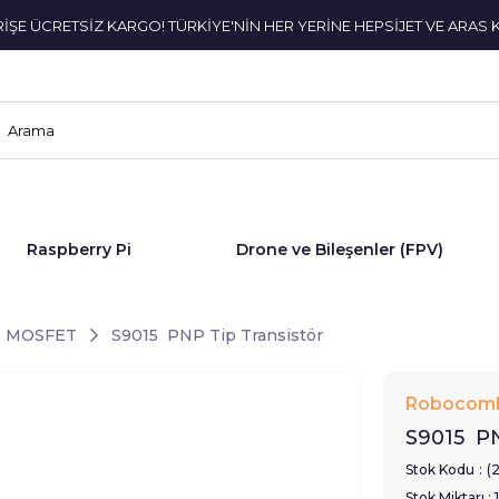
ERİŞE ÜCRETSİZ KARGO! TÜRKİYE'NİN HER YERİNE HEPSİJET VE ARAS 
Raspberry Pi
Drone ve Bileşenler (FPV)
ve MOSFET
S9015 PNP Tip Transistör
Robocom
S9015 PN
Stok Kodu
(
Stok Miktarı
: