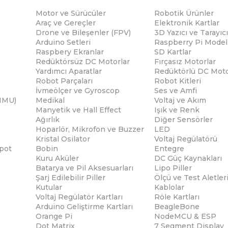
Motor ve Sürücüler
Robotik Ürünler
Araç ve Gereçler
Elektronik Kartlar
Drone ve Bileşenler (FPV)
3D Yazıcı ve Tarayıcı
Arduino Setleri
Raspberry Pi Modell
Raspbery Ekranlar
SD Kartlar
Redüktörsüz DC Motorlar
Fırçasız Motorlar
Yardımcı Aparatlar
Redüktörlü DC Moto
Robot Parçaları
Robot Kitleri
İvmeölçer ve Gyroscop
Ses ve Amfi
(IMU)
Medikal
Voltaj ve Akım
Manyetik ve Hall Effect
Işık ve Renk
Ağırlık
Diğer Sensörler
Hoparlör, Mikrofon ve Buzzer
LED
Kristal Osilator
Voltaj Regülatörü
pot
Bobin
Entegre
Kuru Aküler
DC Güç Kaynakları
Batarya ve Pil Aksesuarları
Lipo Piller
Şarj Edilebilir Piller
Ölçü ve Test Aletler
Kutular
Kablolar
Voltaj Regülatör Kartları
Röle Kartları
Arduino Geliştirme Kartları
BeagleBone
Orange Pi
NodeMCU & ESP
Dot Matrix
7 Segment Display