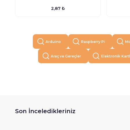
2,87 ₺
Arduino
Raspberry Pi
Mo
Araç ve Gereçler
Elektronik Kart
Son İnceledikleriniz