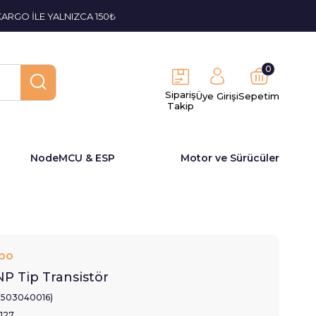
KARGO İLE YALNIZCA 150₺
0
Sipariş
Üye Girişi
Sepetim
Takip
NodeMCU & ESP
Motor ve Sürücüler
bo
P Tip Transistör
2503040016)
1127