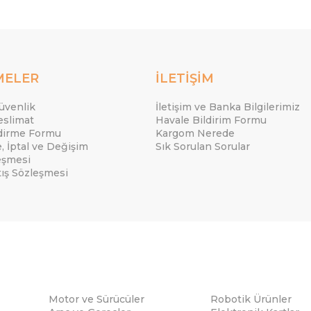
MELER
İLETİŞİM
Güvenlik
İletişim ve Banka Bilgilerimiz
eslimat
Havale Bildirim Formu
ndirme Formu
Kargom Nerede
e, İptal ve Değişim
Sık Sorulan Sorular
eşmesi
tış Sözleşmesi
Motor ve Sürücüler
Robotik Ürünler