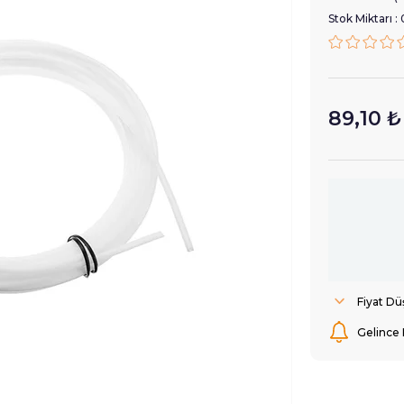
Stok Miktarı
:
89,10 ₺
Fiyat D
Gelince 