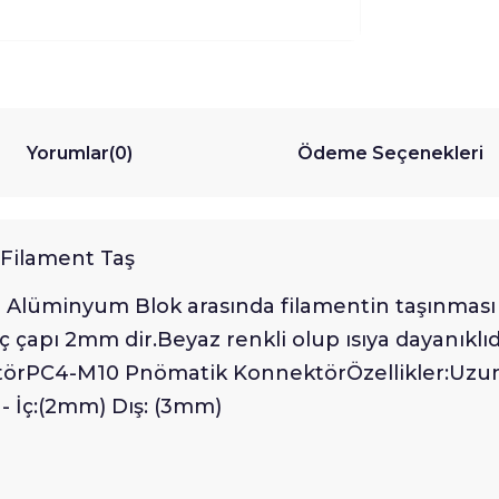
Yorumlar
(0)
Ödeme Seçenekleri
Filament Taş
er Alüminyum Blok arasında filamentin taşınması
çapı 2mm dir.Beyaz renkli olup ısıya dayanıklıdı
PC4-M10 Pnömatik KonnektörÖzellikler:Uzunluk
 - İç:(2mm) Dış: (3mm)