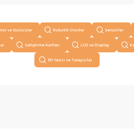
tor ve Sürücüler
Robotik Ürünler
Sensörler
lar
Geliştirme Kartları
LCD ve Display
Ka
3D Yazıcı ve Tarayıcılar