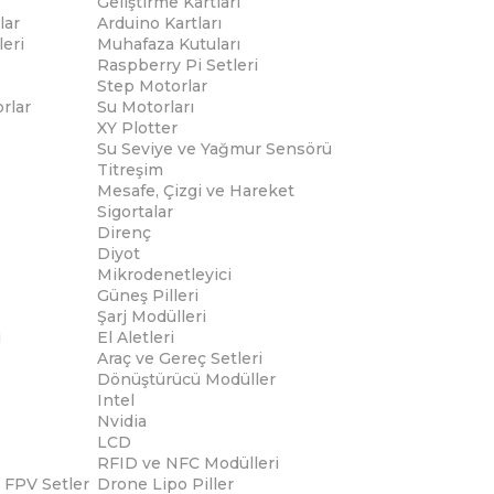
Geliştirme Kartları
lar
Arduino Kartları
eri
Muhafaza Kutuları
Raspberry Pi Setleri
Step Motorlar
rlar
Su Motorları
XY Plotter
Su Seviye ve Yağmur Sensörü
Titreşim
Mesafe, Çizgi ve Hareket
Sigortalar
Direnç
Diyot
Mikrodenetleyici
Güneş Pilleri
Şarj Modülleri
i
El Aletleri
Araç ve Gereç Setleri
Dönüştürücü Modüller
Intel
Nvidia
LCD
RFID ve NFC Modülleri
 FPV Setler
Drone Lipo Piller