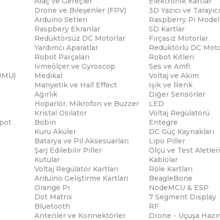
Araç ve Gereçler
Elektronik Kartlar
Drone ve Bileşenler (FPV)
3D Yazıcı ve Tarayıcı
Arduino Setleri
Raspberry Pi Modell
Raspbery Ekranlar
SD Kartlar
Redüktörsüz DC Motorlar
Fırçasız Motorlar
Yardımcı Aparatlar
Redüktörlü DC Moto
Robot Parçaları
Robot Kitleri
İvmeölçer ve Gyroscop
Ses ve Amfi
(IMU)
Medikal
Voltaj ve Akım
Manyetik ve Hall Effect
Işık ve Renk
Ağırlık
Diğer Sensörler
Hoparlör, Mikrofon ve Buzzer
LED
Kristal Osilator
Voltaj Regülatörü
pot
Bobin
Entegre
Kuru Aküler
DC Güç Kaynakları
Batarya ve Pil Aksesuarları
Lipo Piller
Şarj Edilebilir Piller
Ölçü ve Test Aletler
Kutular
Kablolar
Voltaj Regülatör Kartları
Röle Kartları
Arduino Geliştirme Kartları
BeagleBone
Orange Pi
NodeMCU & ESP
Dot Matrix
7 Segment Display
Bluetooth
RF
Antenler ve Konnektörler
Drone - Uçuşa Hazır