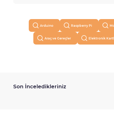
Arduino
Raspberry Pi
Mo
Araç ve Gereçler
Elektronik Kart
Son İnceledikleriniz