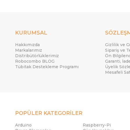
KURUMSAL
SÖZLEŞ
Hakkımızda
Gizlilik ve 
Markalarımız
Sipariş ve T
Distribütörlüklerimiz
Ön Bilgile
Robocombo BLOG
Garanti, İad
Tübitak Destekleme Programı
Üyelik Sözl
Mesafeli Sa
POPÜLER KATEGORİLER
Arduino
Raspberry-Pi