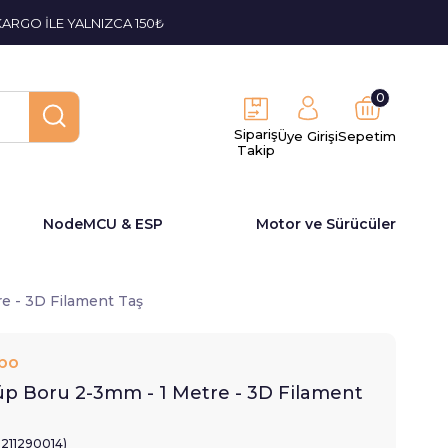
KARGO İLE YALNIZCA 150₺
0
Sipariş
Üye Girişi
Sepetim
Takip
NodeMCU & ESP
Motor ve Sürücüler
e - 3D Filament Taş
bo
üp Boru 2-3mm - 1 Metre - 3D Filament
2211290014)