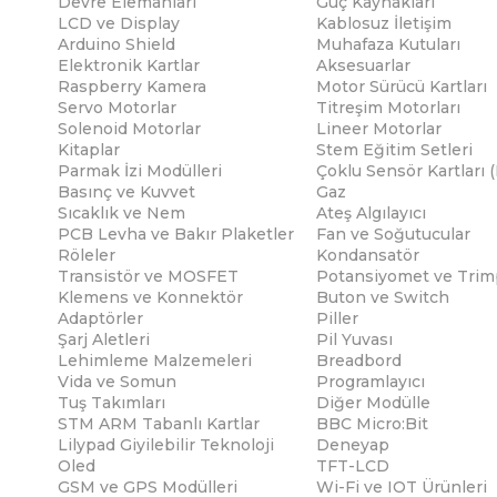
Devre Elemanları
Güç Kaynakları
LCD ve Display
Kablosuz İletişim
Arduino Shield
Muhafaza Kutuları
Elektronik Kartlar
Aksesuarlar
Raspberry Kamera
Motor Sürücü Kartları
Servo Motorlar
Titreşim Motorları
Solenoid Motorlar
Lineer Motorlar
Kitaplar
Stem Eğitim Setleri
Parmak İzi Modülleri
Çoklu Sensör Kartları 
Basınç ve Kuvvet
Gaz
Sıcaklık ve Nem
Ateş Algılayıcı
PCB Levha ve Bakır Plaketler
Fan ve Soğutucular
Röleler
Kondansatör
Transistör ve MOSFET
Potansiyomet ve Trim
Klemens ve Konnektör
Buton ve Switch
Adaptörler
Piller
Şarj Aletleri
Pil Yuvası
Lehimleme Malzemeleri
Breadbord
Vida ve Somun
Programlayıcı
Tuş Takımları
Diğer Modülle
STM ARM Tabanlı Kartlar
BBC Micro:Bit
Lilypad Giyilebilir Teknoloji
Deneyap
Oled
TFT-LCD
GSM ve GPS Modülleri
Wi-Fi ve IOT Ürünleri