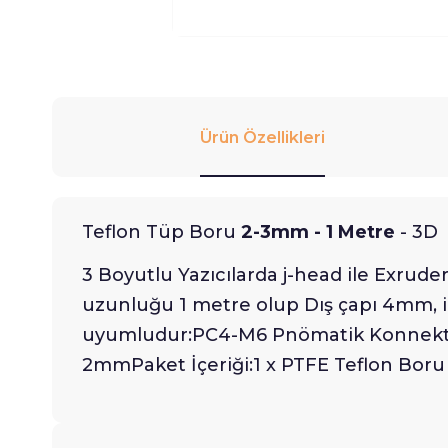
Ürün Özellikleri
Teflon Tüp Boru
2-3mm - 1 Metre
- 3D 
3 Boyutlu Yazıcılarda j-head ile Exrud
uzunluğu 1 metre olup Dış çapı 4mm, iç 
uyumludur:PC4-M6 Pnömatik Konnektör
2mmPaket İçeriği:1 x PTFE Teflon Boru