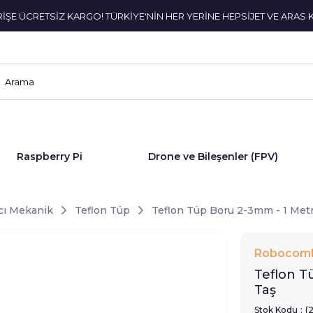
ERİŞE ÜCRETSİZ KARGO! TÜRKİYE'NİN HER YERİNE HEPSİJET VE ARAS 
Raspberry Pi
Drone ve Bileşenler (FPV)
cı Mekanik
Teflon Tüp
Teflon Tüp Boru 2-3mm - 1 Metr
Robocom
Teflon T
Taş
Stok Kodu
(