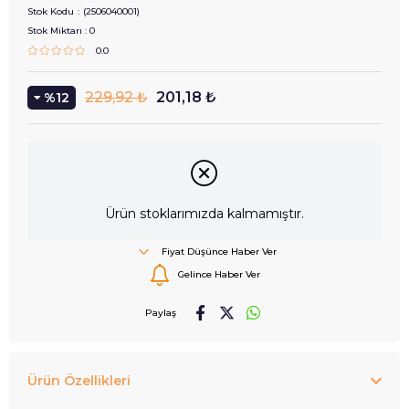
Stok Kodu
(2506040001)
Stok Miktarı
:
0
0.0
229,92 ₺
201,18 ₺
12
Ürün stoklarımızda kalmamıştır.
Fiyat Düşünce Haber Ver
Gelince Haber Ver
Paylaş
Ürün Özellikleri