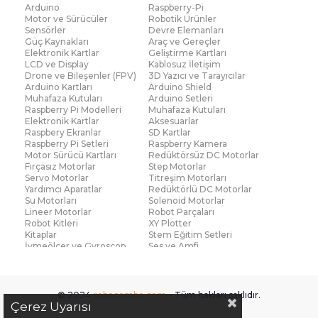
Arduino
Raspberry-Pi
Motor ve Sürücüler
Robotik Ürünler
Sensörler
Devre Elemanları
Güç Kaynakları
Araç ve Gereçler
Elektronik Kartlar
Geliştirme Kartları
LCD ve Display
Kablosuz İletişim
Drone ve Bileşenler (FPV)
3D Yazıcı ve Tarayıcılar
Arduino Kartları
Arduino Shield
Muhafaza Kutuları
Arduino Setleri
Raspberry Pi Modelleri
Muhafaza Kutuları
Elektronik Kartlar
Aksesuarlar
Raspbery Ekranlar
SD Kartlar
Raspberry Pi Setleri
Raspberry Kamera
Motor Sürücü Kartları
Redüktörsüz DC Motorlar
Fırçasız Motorlar
Step Motorlar
Servo Motorlar
Titreşim Motorları
Yardımcı Aparatlar
Redüktörlü DC Motorlar
Su Motorları
Solenoid Motorlar
Lineer Motorlar
Robot Parçaları
Robot Kitleri
XY Plotter
Kitaplar
Stem Eğitim Setleri
İvmeölçer ve Gyroscop
Ses ve Amfi
Su Seviye ve Yağmur
Parmak İzi Modülleri
Sensörü
Çoklu Sensör Kartları (IMU)
Medikal
Voltaj ve Akım
Titreşim
© 2024
robocombo.com
- Tüm hakları saklıdır.
Basınç ve Kuvvet
Gaz
Çerez Uyarısı
Manyetik ve Hall Effect
Işık ve Renk