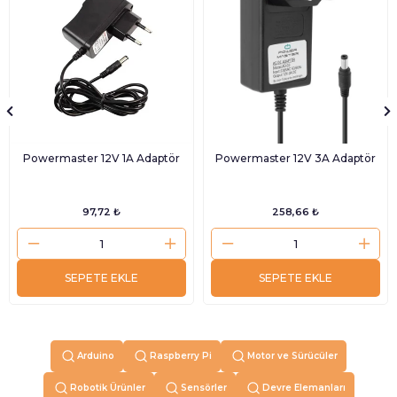
Powermaster 12V 1A Adaptör
Powermaster 12V 3A Adaptör
97,72 ₺
258,66 ₺
SEPETE EKLE
SEPETE EKLE
Arduino
Raspberry Pi
Motor ve Sürücüler
Robotik Ürünler
Sensörler
Devre Elemanları