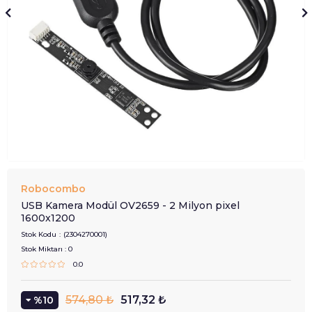
Robocombo
USB Kamera Modül OV2659 - 2 Milyon pixel
1600x1200
Stok Kodu
(2304270001)
Stok Miktarı
:
0
0.0
574,80 ₺
517,32 ₺
10