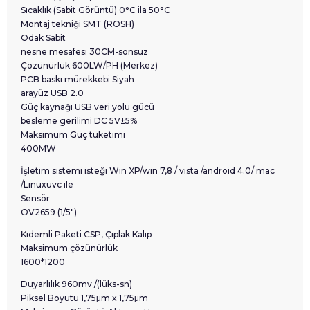
Sıcaklık (Sabit Görüntü) 0°C ila 50°C
Montaj tekniği SMT (ROSH)
Odak Sabit
nesne mesafesi 30CM-sonsuz
Çözünürlük 600LW/PH (Merkez)
PCB baskı mürekkebi Siyah
arayüz USB 2.0
Güç kaynağı USB veri yolu gücü
besleme gerilimi DC 5V±5%
Maksimum Güç tüketimi
400MW
İşletim sistemi isteği Win XP/win 7,8 / vista /android 4.0/ mac
/Linuxuvc ile
Sensör
OV2659 (1/5")
Kıdemli Paketi CSP, Çıplak Kalıp
Maksimum çözünürlük
1600*1200
Duyarlılık 960mv /(lüks-sn)
Piksel Boyutu 1,75μm x 1,75μm