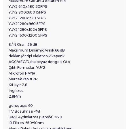
Maksimum Görüntü Aktarım Hızı
YUY2 640x480 30FPS
YUY2 800x600 15FPS
YUY2 1280x720 5FPS
YUY2 1280x960 5FPS
YUY2 1280x1024 5FPS
YUY2 1600x1200 5FPS
S / N Oranı 36 dB
Maksimum Dinamik Aralık 66 dB
deklanşör tipi elektronik kepenk
AGC/AEC/Daha beyaz dengesi Oto
Çıktı Formatları YUY2
Mikrofon HAYIR
Mercek Yapısı 2P
K/Hayır 2.8
İngilizce
2.8Mm
görüş açısı 60
TV Bozulması <%1
Bağıl Aydınlatma (Sensör) %70
IR Filtresi 650±10nm
Modül Paketi Anti-elektrostatik tepsi