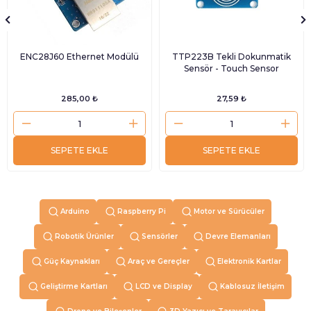
ENC28J60 Ethernet Modülü
TTP223B Tekli Dokunmatik
Sensör - Touch Sensor
285,00 ₺
27,59 ₺
SEPETE EKLE
SEPETE EKLE
Arduino
Raspberry Pi
Motor ve Sürücüler
Robotik Ürünler
Sensörler
Devre Elemanları
Güç Kaynakları
Araç ve Gereçler
Elektronik Kartlar
Geliştirme Kartları
LCD ve Display
Kablosuz İletişim