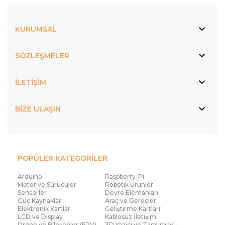
KURUMSAL
SÖZLEŞMELER
İLETİŞİM
BİZE ULAŞIN
POPÜLER KATEGORİLER
Arduino
Raspberry-Pi
Motor ve Sürücüler
Robotik Ürünler
Sensörler
Devre Elemanları
Güç Kaynakları
Araç ve Gereçler
Elektronik Kartlar
Geliştirme Kartları
LCD ve Display
Kablosuz İletişim
Drone ve Bileşenler (FPV)
3D Yazıcı ve Tarayıcılar