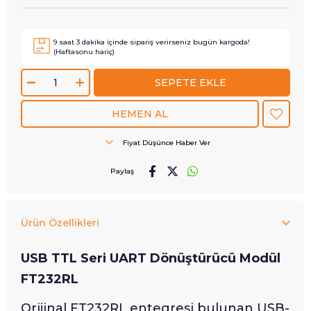
9
saat
3
dakika içinde sipariş verirseniz
bugün
kargoda!
(Haftasonu hariç)
Fiyat Düşünce Haber Ver
Paylaş
Ürün Özellikleri
USB TTL Seri UART Dönüştürücü Modül
FT232RL
Orijinal FT232RL entegresi bulunan USB-