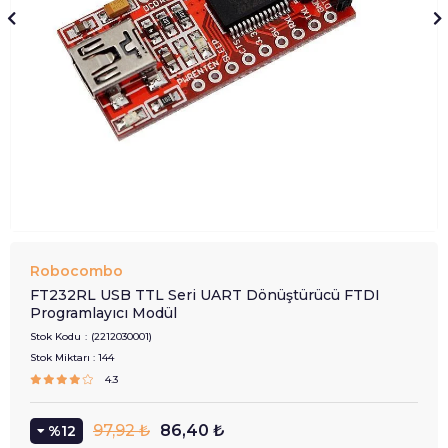
Robocombo
FT232RL USB TTL Seri UART Dönüştürücü FTDI
Programlayıcı Modül
Stok Kodu
(2212030001)
Stok Miktarı
:
144
4.3
97,92 ₺
86,40 ₺
12