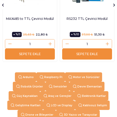
MAX485 to TTL Çevirici Modül
RS232 TTL Çevirici Modül
%11
25,65 ₺
22,80 ₺
%10
57,00 ₺
51,30 ₺
SEPETE EKLE
SEPETE EKLE
Arduino
Raspberry Pi
Motor ve Sürücüler
Robotik Ürünler
Sensörler
Devre Elemanları
Güç Kaynakları
Araç ve Gereçler
Elektronik Kartlar
Geliştirme Kartları
LCD ve Display
Kablosuz İletişim
Drone ve Bileşenler
3D Yazıcı ve Tarayıcılar