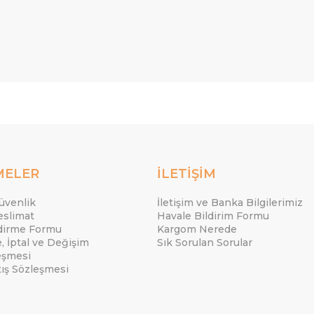
MELER
İLETİŞİM
Güvenlik
İletişim ve Banka Bilgilerimiz
eslimat
Havale Bildirim Formu
ndirme Formu
Kargom Nerede
e, İptal ve Değişim
Sık Sorulan Sorular
eşmesi
tış Sözleşmesi