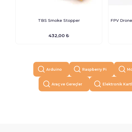
TBS Smoke Stopper
FPV Drone 
432,00 ₺
Arduino
Raspberry Pi
Mo
Araç ve Gereçler
Elektronik Kart