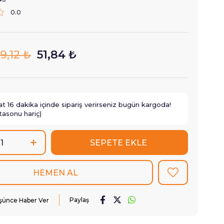
0.0
9,12 ₺
51,84 ₺
at
16
dakika içinde sipariş verirseniz
bugün
kargoda!
tasonu hariç)
Paylaş
üşünce Haber Ver