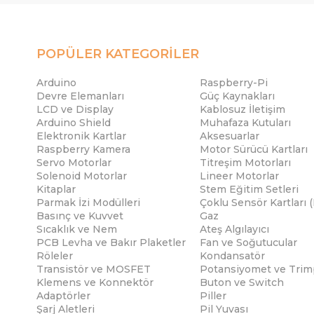
POPÜLER KATEGORİLER
Arduino
Raspberry-Pi
Devre Elemanları
Güç Kaynakları
LCD ve Display
Kablosuz İletişim
Arduino Shield
Muhafaza Kutuları
Elektronik Kartlar
Aksesuarlar
Raspberry Kamera
Motor Sürücü Kartları
Servo Motorlar
Titreşim Motorları
Solenoid Motorlar
Lineer Motorlar
Kitaplar
Stem Eğitim Setleri
Parmak İzi Modülleri
Çoklu Sensör Kartları 
Basınç ve Kuvvet
Gaz
Sıcaklık ve Nem
Ateş Algılayıcı
PCB Levha ve Bakır Plaketler
Fan ve Soğutucular
Röleler
Kondansatör
Transistör ve MOSFET
Potansiyomet ve Trim
Klemens ve Konnektör
Buton ve Switch
Adaptörler
Piller
Şarj Aletleri
Pil Yuvası