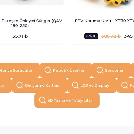
Titreşim Önleyici Sünger (QAV
FPV Koruma Kartı - XT30 XT6
180-250)
35,71 ₺
385,92 ₺
345,
%10
tor ve Sürücüler
Robotik Ürünler
Sensörler
lar
Geliştirme Kartları
LCD ve Display
Ka
3D Yazıcı ve Tarayıcılar