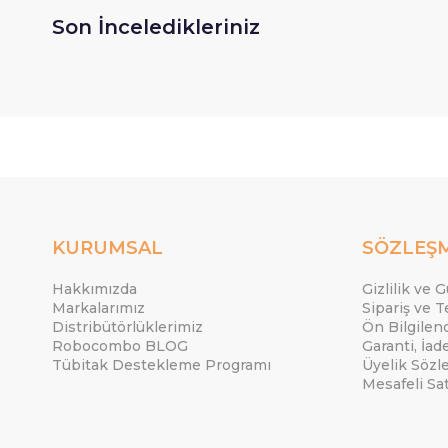
Son İnceledikleriniz
KURUMSAL
SÖZLEŞ
Hakkımızda
Gizlilik ve 
Markalarımız
Sipariş ve T
Distribütörlüklerimiz
Ön Bilgile
Robocombo BLOG
Garanti, İad
Tübitak Destekleme Programı
Üyelik Sözl
Mesafeli Sa