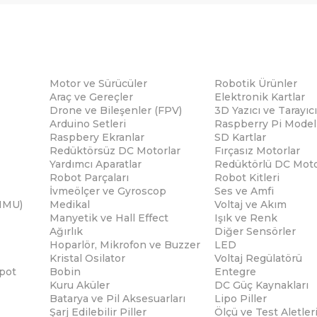
Motor ve Sürücüler
Robotik Ürünler
Araç ve Gereçler
Elektronik Kartlar
Drone ve Bileşenler (FPV)
3D Yazıcı ve Tarayıcı
Arduino Setleri
Raspberry Pi Modell
Raspbery Ekranlar
SD Kartlar
Redüktörsüz DC Motorlar
Fırçasız Motorlar
Yardımcı Aparatlar
Redüktörlü DC Moto
Robot Parçaları
Robot Kitleri
İvmeölçer ve Gyroscop
Ses ve Amfi
(IMU)
Medikal
Voltaj ve Akım
Manyetik ve Hall Effect
Işık ve Renk
Ağırlık
Diğer Sensörler
Hoparlör, Mikrofon ve Buzzer
LED
Kristal Osilator
Voltaj Regülatörü
pot
Bobin
Entegre
Kuru Aküler
DC Güç Kaynakları
Batarya ve Pil Aksesuarları
Lipo Piller
Şarj Edilebilir Piller
Ölçü ve Test Aletler