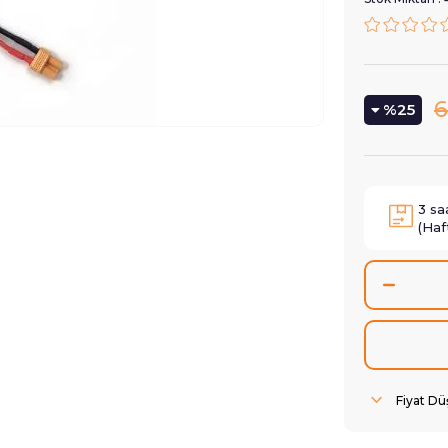
6
25
3
sa
(Haf
Fiyat D