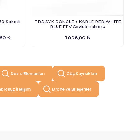
0 Soketli
TBS SYK DONGLE + KABLE RED WHITE
BLUE FPV Gözlük Kablosu
60 ₺
1.008,00 ₺
Devre Elemanları
Güç Kaynakları
blosuz İletişim
Drone ve Bileşenler