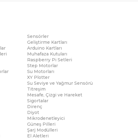
Sensörler
Geliştirme Kartları
lar
Arduino Kartları
eri
Muhafaza Kutuları
Raspberry Pi Setleri
Step Motorlar
rlar
Su Motorları
XY Plotter
Su Seviye ve Yağmur Sensörü
Titreşim
Mesafe, Çizgi ve Hareket
Sigortalar
Direnç
Diyot
Mikrodenetleyici
Güneş Pilleri
Şarj Modülleri
i
El Aletleri