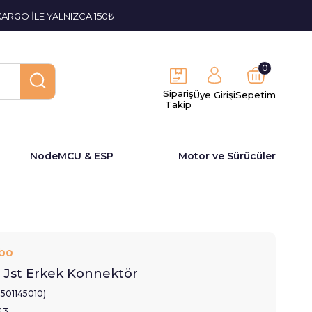
KARGO İLE YALNIZCA 150₺
0
Sipariş
Üye Girişi
Sepetim
Takip
NodeMCU & ESP
Motor ve Sürücüler
bo
i Jst Erkek Konnektör
2501145010)
43