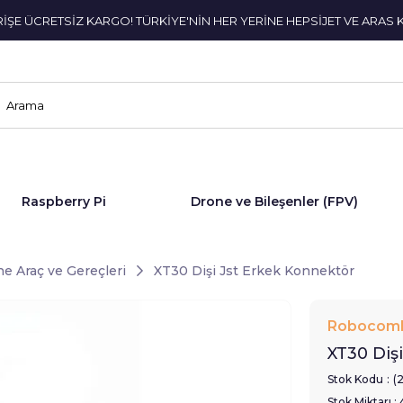
ERİŞE ÜCRETSİZ KARGO! TÜRKİYE'NİN HER YERİNE HEPSİJET VE ARAS 
Raspberry Pi
Drone ve Bileşenler (FPV)
e Araç ve Gereçleri
XT30 Dişi Jst Erkek Konnektör
Robocom
XT30 Diş
Stok Kodu
(
Stok Miktarı
: