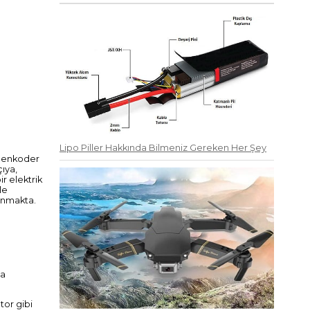
Lipo Piller Hakkında Bilmeniz Gereken Her Şey
, enkoder
ıya,
r elektrik
le
lunmakta.
na
tor gibi