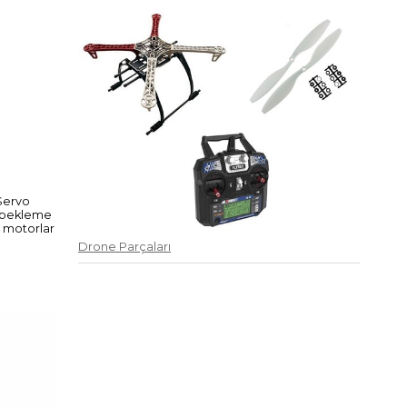
 Servo
i bekleme
o motorlar
Drone Parçaları