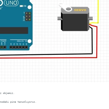
z objemiz.
nodaki pine tanımlıyoruz.