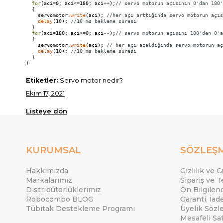
for
(
aci
=
0
;
aci
<=
180
;
aci
++
)
;
// servo motorun açısının 0'dan 180'
{
servomotor
.
write
(
aci
)
;
//her açı arttığında servo motorun açıs
delay
(
10
)
;
//10 ms bekleme süresi
}
for
(
aci
=
180
;
aci
>=
0
;
aci
--
)
;
// servo motorun açısını 180'den 0'a
{
servomotor
.
write
(
aci
)
;
// her açı azaldığında servo motorun aç
delay
(
10
)
;
//10 ms bekleme süresi
}
}
Etiketler:
Servo motor nedir?
Ekim 17, 2021
Listeye dön
KURUMSAL
SÖZLEŞ
Hakkımızda
Gizlilik ve 
Markalarımız
Sipariş ve T
Distribütörlüklerimiz
Ön Bilgile
Robocombo BLOG
Garanti, İad
Tübitak Destekleme Programı
Üyelik Sözl
Mesafeli Sa