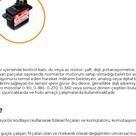
içerisinde kontrol kartı, dc veya ac motor, şaft, dişli, potansiyometre
n parçalar sayesinde normal bir motorum sahip olmadığı belirli bir aç
yonunu temsil eden hareket miktarını belirleyen, analog veya dijital bi
ldirimi sağlayan bir sensör işlevi görür. Bu devre, genellikle dişli sistemiy
rvo motorlar 0-90, 0-180- 0-270, 0-360 veya sonsuz dönen çeşitleri bu
rda, oyuncaklarda ve hobi amaçlı çalışmalarda kullanılmaktadır.
?
veya bir kodlayıcı kullanarak fiziksel fırçaları ve komütatörü, komutasyo
güçle çalışan, fırçaları olan ve mekanik olarak değiştirilen üniversal mo