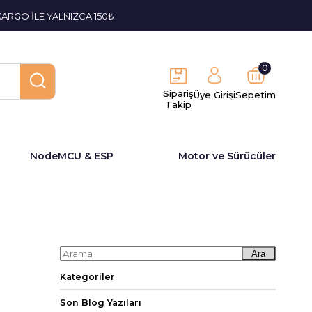
KARGO İLE YALNIZCA 150₺
0
Sipariş
Üye Girişi
Sepetim
Takip
NodeMCU & ESP
Motor ve Sürücüler
Ara
Kategoriler
Son Blog Yazıları