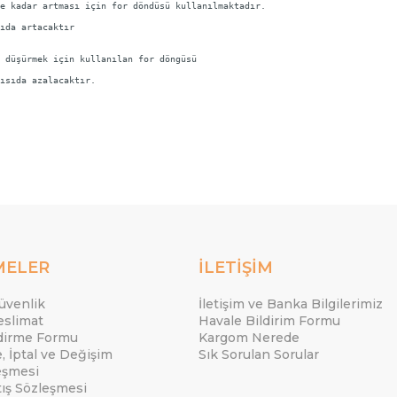
e kadar artması için for döndüsü kullanılmaktadır.
ıda artacaktır
 düşürmek için kullanılan for döngüsü
ısıda azalacaktır.
MELER
İLETİŞİM
Güvenlik
İletişim ve Banka Bilgilerimiz
eslimat
Havale Bildirim Formu
ndirme Formu
Kargom Nerede
e, İptal ve Değişim
Sık Sorulan Sorular
eşmesi
tış Sözleşmesi