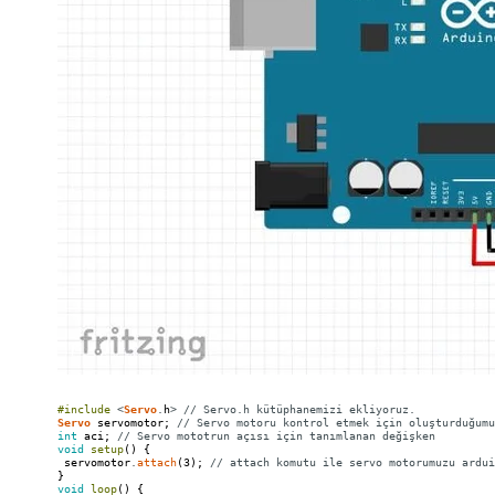
#include
<
Servo
.
h
>
// Servo.h kütüphanemizi ekliyoruz.
Servo
servomotor
;
// Servo motoru kontrol etmek için oluşturduğumu
int
aci
;
// Servo mototrun açısı için tanımlanan değişken
void
setup
(
)
{
servomotor
.
attach
(
3
)
;
// attach komutu ile servo motorumuzu ardui
}
void
loop
(
)
{