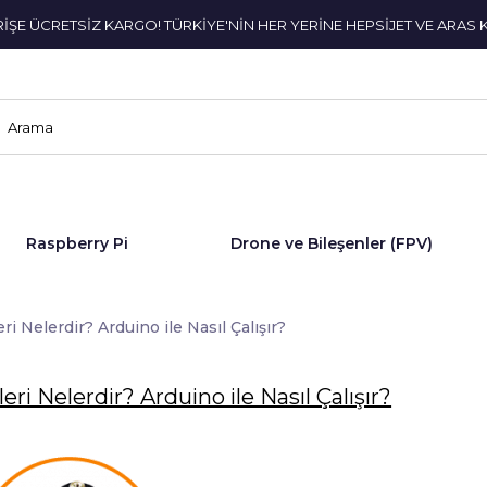
ERİŞE ÜCRETSİZ KARGO! TÜRKİYE'NİN HER YERİNE HEPSİJET VE ARAS 
Raspberry Pi
Drone ve Bileşenler (FPV)
i Nelerdir? Arduino ile Nasıl Çalışır?
ri Nelerdir? Arduino ile Nasıl Çalışır?