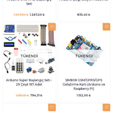
Seti
1.347,84 ₺
1.267,20 ₺
835,40 ₺
TÜKENDI
TÜKENDI
Arduino Süper Başlangıç Seti -
SIM808 GSM/GPRS/GPS
29 Çeşit 167 Adet
Geliştirme Kartı (Arduino ve
Raspberry Pİ)
1.051,61 ₺
794,31 ₺
1.152,00 ₺