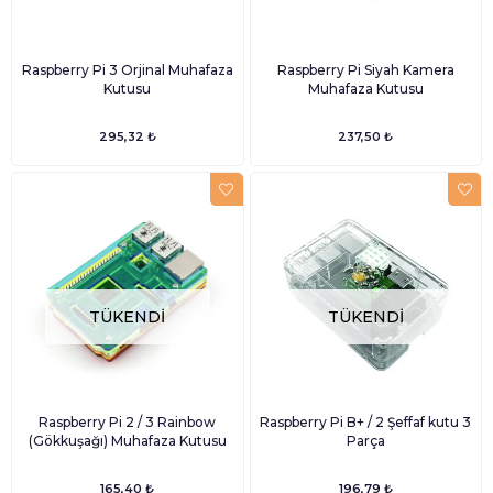
Raspberry Pi 3 Orjinal Muhafaza
Raspberry Pi Siyah Kamera
Kutusu
Muhafaza Kutusu
295,32 ₺
237,50 ₺
TÜKENDI
TÜKENDI
Raspberry Pi 2 / 3 Rainbow
Raspberry Pi B+ / 2 Şeffaf kutu 3
(Gökkuşağı) Muhafaza Kutusu
Parça
165,40 ₺
196,79 ₺