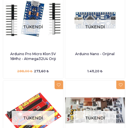
TÜKENDI
TÜKENDI
Arduino Pro Micro Klon 5V
Arduino Nano - Orijinal
16Mhz - Atmega32U4 Oriji
288,00 ₺
273,60 ₺
1.411,20 ₺
TÜKENDI
TÜKENDI