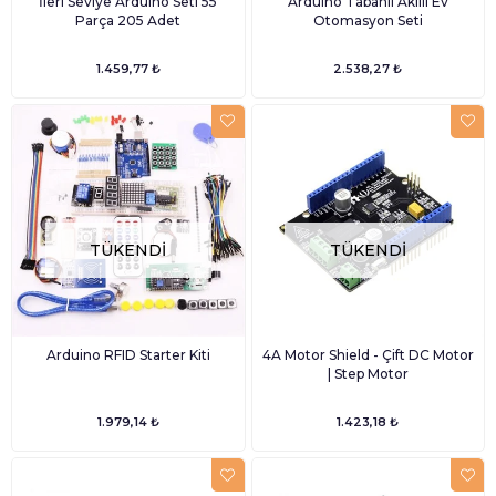
İleri Seviye Arduino Seti 55
Arduino Tabanlı Akıllı Ev
Parça 205 Adet
Otomasyon Seti
1.459,77 ₺
2.538,27 ₺
TÜKENDI
TÜKENDI
Arduino RFID Starter Kiti
4A Motor Shield - Çift DC Motor
| Step Motor
1.979,14 ₺
1.423,18 ₺