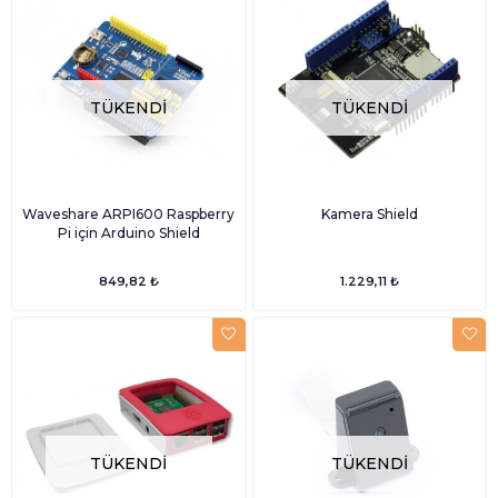
TÜKENDI
TÜKENDI
Waveshare ARPI600 Raspberry
Kamera Shield
Pi için Arduino Shield
849,82 ₺
1.229,11 ₺
TÜKENDI
TÜKENDI