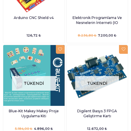
Arduino CNC Shield v4
Elektronik Programlama Ve
Nesnelerin İnterneti (IO
126,72 ₺
8.236,80 ₺
7.200,00 ₺
TÜKENDI
TÜKENDI
Blue-Kit Makey Makey Proje
Digilent Basys 3 FPGA
Uygulama Kiti
Geliştirme Kartı
5.184,00 ₺
4.896,00 ₺
12.672,00 ₺