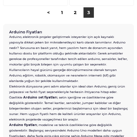
<
1
2
3
Arduino Fiyatları
Arduino, elektronik projeler geliştirmek isteyenler için açık kaynaklı
yapısıyla dikkat çeken bir mikrodenetleyici kartı olarak tanımlanır. Arduino
nedir? Sorusuna en basit yanıt, hem yazılım hem de donanım açısından
kullanıcı dostu bir platform olduğu şeklinde aktarılabilir. Gerek amatörler
gerekse de profesyoneller tarafından tercih edilen arduino, sensörler, led’ler,
motorlar gibi birçok bileşen için uyumlu çalışan bir seçenektir.
Kullanıcıların hayal gücünü gerçeğe dönüştürmesine olanak tanıyan
Arduino, eğitim, robotik, otomasyon ve nesnelerin interneti (IoT) gibi
alanlarda yoğun bir şekilde kullanılmaktadır.
Elektronik dünyasına yeni adım atanlar için ideal olan Arduino, geniş ürün
yelpazesi ve farklı fiyat seçenekleriyle herkesin ihtiyacına hitap eder.
Özellikle
Arduino set fiyatları
, setin içeriğine ve özelliklerine göre
değişiklik gösterebilir. Temel kartlar, sensörler, jumper kablolar ve diğer
bileşenlerden oluşan setler, projelerinizi başlatmanız için ideal bir başlangıç
sunar. Hem uygun fiyatlı hem de kaliteli ürünler arayanlar için Arduino,
elektronik projelerde vazgeçilmez bir araçtır.
Arduino fiyatları
, modeline ve teknik özelliklerine göre değişiklik
gösterebilir. Başlangıç seviyesindeki Arduino Uno modelleri daha uygun
fiyatlıyken, daha fazla giriş-çıkış pinine sahip Arduino Mega gibi modeller