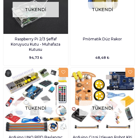
TÜKENDI
TÜKENDI
Raspberry Pi 2/3 Şeffaf
Pnömatik Düz Rakor
Koruyucu Kutu - Muhafaza
Kutusu
94,73 ₺
48,48 ₺
TÜKENDI
TÜKENDI
Arduino UNO RFID Başlangıç
Arduino Çizgi İzleyen Robot Kiti