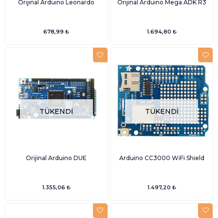
Orijinal Arduino Leonardo
Orijinal Arduino Mega ADK R3
678,99 ₺
1.694,80 ₺
TÜKENDI
TÜKENDI
Orijinal Arduino DUE
Arduino CC3000 WiFi Shield
1.355,06 ₺
1.497,20 ₺